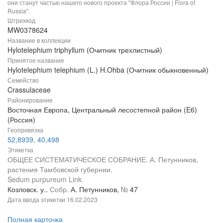
они станут частью нашего нового проекта "Флора России | Flora of
Russia".
Штрихкод
MW0378624
Название в коллекции
Hylotelephium triphyllum (Очитник трехлистный)
Принятое название
Hylotelephium telephium (L.) H.Ohba (Очитник обыкновенный)
Семейство
Crassulaceae
Районирование
Восточная Европа, Центральный лесостепной район (E6)
(Россия)
Геопривязка
52,8939, 40,498
Этикетка
ОБЩЕЕ СИСТЕМАТИЧЕСКОЕ СОБРАНИЕ. А. Петунников,
растения Тамбовской губернии.
Sedum purpureum Link.
Козловск. у..
Собр.
А. Петунников,
№
47
Дата ввода этикетки
16.02.2023
Полная карточка