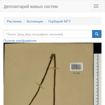
Депозитарий живых систем
Навиг
Растения
Коллекции
Гербарий МГУ
Полное изображение