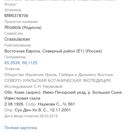
Russia".
Штрихкод
MW0378706
Принятое название
Rhodiola (Родиола)
Семейство
Crassulaceae
Районирование
Восточная Европа, Северный район (E1) (Россия)
Геопривязка
65,3539, 58,1125
Этикетка
Общество Изучения Урала, Сибири и Дальнего Востока
СЕВЕРО-УРАЛЬСКАЯ БОТАНИЧЕСКАЯ ЭКСПЕДИЦИЯ.
Исследования С.Н. Наумовой
Обл. Коми (зырян). Ижмо-Печорский уезд, р. Большая Сыня.
Известковая скала
2.08.1926.
Собр.
Наумова С.,
№
561
Опр.
Сун Ден-Хо В. С., 12.11.2001
Дата ввода этикетки
28.03.2019
Полная карточка