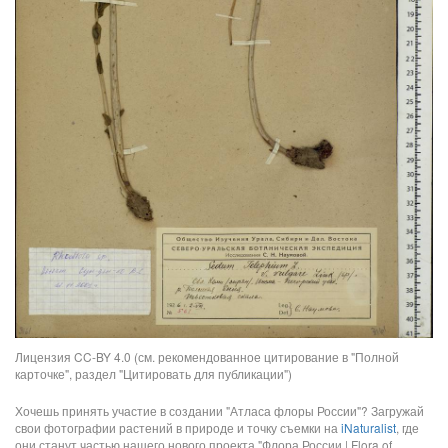
Лицензия CC-BY 4.0 (см. рекомендованное цитирование в "Полной
карточке", раздел "Цитировать для публикации")
Хочешь принять участие в создании "Атласа флоры России"? Загружай
свои фотографии растений в природе и точку съемки на
iNaturalist
, где
они станут частью нашего нового проекта "Флора России | Flora of