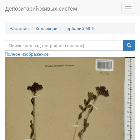
Депозитарий живых систем
Навиг
Растения
Коллекции
Гербарий МГУ
Полное изображение