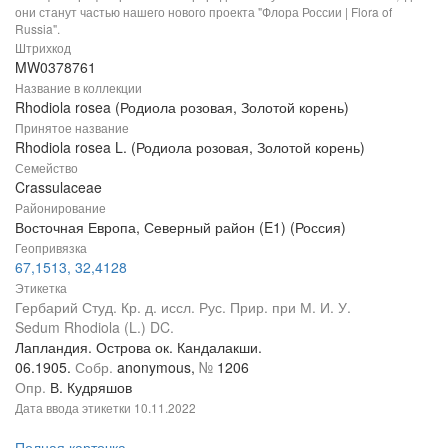
они станут частью нашего нового проекта "Флора России | Flora of
Russia".
Штрихкод
MW0378761
Название в коллекции
Rhodiola rosea (Родиола розовая, Золотой корень)
Принятое название
Rhodiola rosea L. (Родиола розовая, Золотой корень)
Семейство
Crassulaceae
Районирование
Восточная Европа, Северный район (E1) (Россия)
Геопривязка
67,1513, 32,4128
Этикетка
Гербарий Студ. Кр. д. иссл. Рус. Прир. при М. И. У.
Sedum Rhodiola (L.) DC.
Лапландия. Острова ок. Кандалакши.
06.1905.
Собр.
anonymous,
№
1206
Опр.
В. Кудряшов
Дата ввода этикетки
10.11.2022
Полная карточка