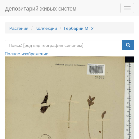
Депозитарий живых систем
Навиг
Растения
Коллекции
Гербарий МГУ
Полное изображение