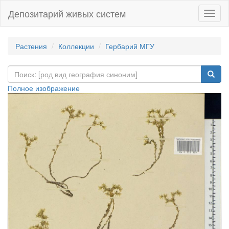
Депозитарий живых систем
Навиг
Растения
Коллекции
Гербарий МГУ
Полное изображение