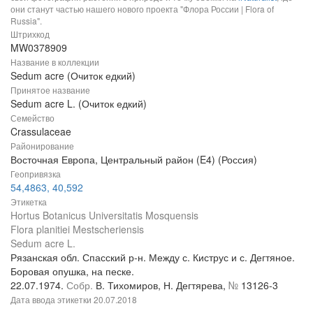
они станут частью нашего нового проекта "Флора России | Flora of
Russia".
Штрихкод
MW0378909
Название в коллекции
Sedum acre (Очиток едкий)
Принятое название
Sedum acre L. (Очиток едкий)
Семейство
Crassulaceae
Районирование
Восточная Европа, Центральный район (E4) (Россия)
Геопривязка
54,4863, 40,592
Этикетка
Hortus Botanicus Universitatis Mosquensis
Flora planitiei Mestscheriensis
Sedum acre L.
Рязанская обл. Спасский р-н. Между с. Киструс и с. Дегтяное.
Боровая опушка, на песке.
22.07.1974.
Собр.
В. Тихомиров, Н. Дегтярева,
№
13126-3
Дата ввода этикетки
20.07.2018