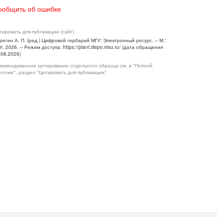
ообщить об ошибке
тировать для публикации (сайт)
регин А. П. (ред.) Цифровой гербарий МГУ: Электронный ресурс. – М.:
У, 2026. – Режим доступа: https://plant.depo.msu.ru/ (дата обращения
.08.2026)
комендованное цитирование отдельного образца см. в "Полной
рточке", раздел "Цитировать для публикации"