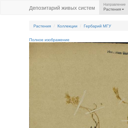
Направление
Депозитарий живых систем
Растения
Растения
Коллекции
Гербарий МГУ
Полное изображение