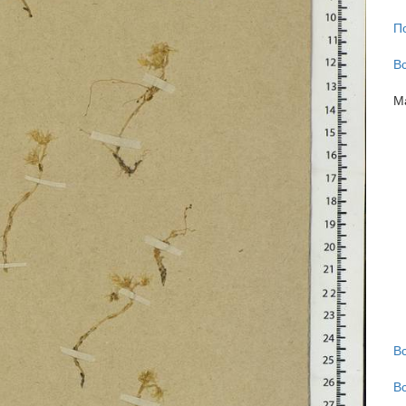
П
В
М
В
В