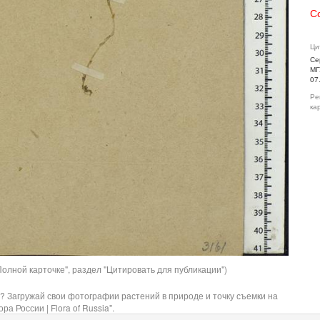
С
Ци
Се
МГ
07
Ре
ка
олной карточке", раздел "Цитировать для публикации")
? Загружай свои фотографии растений в природе и точку съемки на
ра России | Flora of Russia".