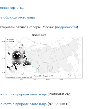
олная карточка
се образцы этого вида
атериалы "Атласа флоры России" (
подробности
)
се фото в природе этого вида
(iNaturalist.org)
се фото в природе этого вида
(plantarium.ru)