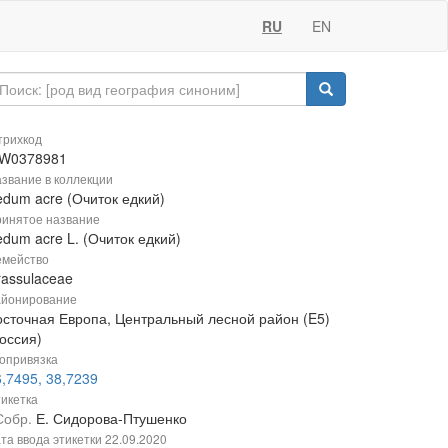
RU
EN
рихкод
W0378981
звание в коллекции
edum acre (Очиток едкий)
инятое название
dum acre L. (Очиток едкий)
мейство
rassulaceae
йонирование
осточная Европа, Центральный лесной район (E5)
оссия)
опривязка
,7495, 38,7239
икетка
Собр.
Е. Сидорова-Птушенко
та ввода этикетки
22.09.2020