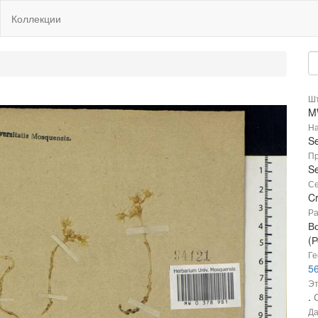
Коллекции
Шт
M
На
S
Пр
Se
Се
C
Ра
В
(Р
Ге
56
Эт
.
Да