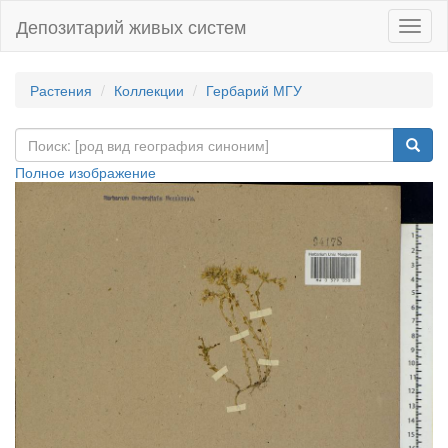
Депозитарий живых систем
Навиг
Растения
Коллекции
Гербарий МГУ
Полное изображение