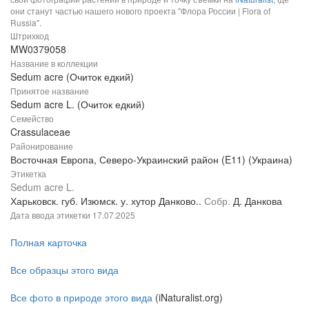
они станут частью нашего нового проекта "Флора России | Flora of
Russia".
Штрихкод
MW0379058
Название в коллекции
Sedum acre (Очиток едкий)
Принятое название
Sedum acre L. (Очиток едкий)
Семейство
Crassulaceae
Районирование
Восточная Европа, Северо-Украинский район (E11) (Украина)
Этикетка
Sedum acre L.
Харьковск. губ. Изюмск. у. хутор Данково..
Собр.
Д. Данкова
Дата ввода этикетки
17.07.2025
Полная карточка
Все образцы этого вида
Все фото в природе этого вида
(iNaturalist.org)