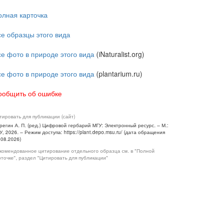
олная карточка
се образцы этого вида
се фото в природе этого вида
(iNaturalist.org)
се фото в природе этого вида
(plantarium.ru)
ообщить об ошибке
тировать для публикации (сайт)
регин А. П. (ред.) Цифровой гербарий МГУ: Электронный ресурс. – М.:
У, 2026. – Режим доступа: https://plant.depo.msu.ru/ (дата обращения
.08.2026)
комендованное цитирование отдельного образца см. в "Полной
рточке", раздел "Цитировать для публикации"