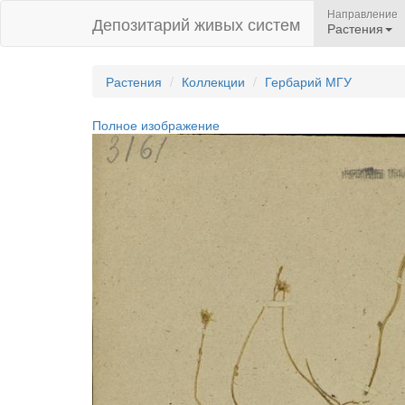
Направление
Депозитарий живых систем
Растения
Растения
Коллекции
Гербарий МГУ
Полное изображение