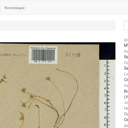
Коллекции
Шт
M
На
S
Пр
Se
Се
C
Ра
В
(
Эт
He
S
Od
Да