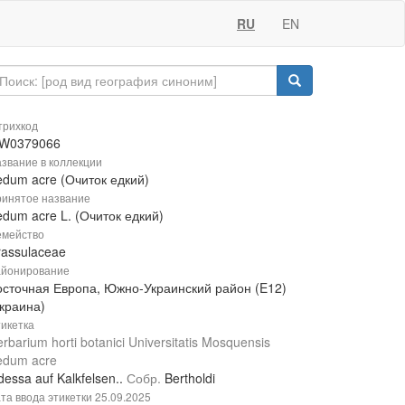
RU
EN
рихкод
W0379066
звание в коллекции
edum acre (Очиток едкий)
инятое название
dum acre L. (Очиток едкий)
мейство
rassulaceae
йонирование
осточная Европа, Южно-Украинский район (E12)
Украина)
икетка
rbarium horti botanici Universitatis Mosquensis
edum acre
essa auf Kalkfelsen..
Собр.
Bertholdi
та ввода этикетки
25.09.2025