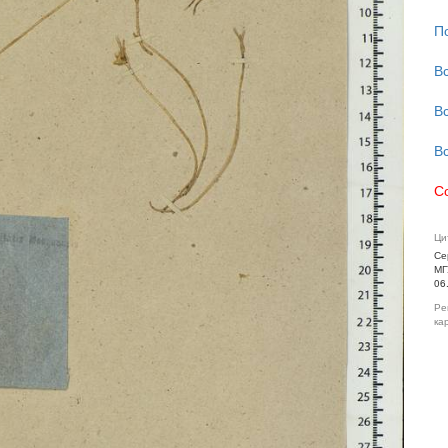
П
В
В
В
С
Ци
Се
МГ
06
Ре
ка