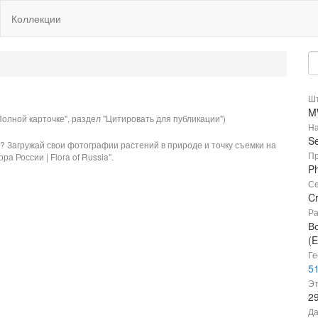
Коллекции
Шт
M
олной карточке", раздел "Цитировать для публикации")
На
S
? Загружай свои фотографии растений в природе и точку съемки на
Пр
ра России | Flora of Russia".
Ph
Се
C
Ра
В
(E
Ге
51
Эт
2
Да