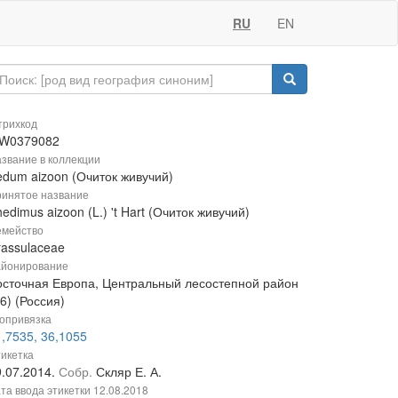
RU
EN
рихкод
W0379082
звание в коллекции
edum aizoon (Очиток живучий)
инятое название
edimus aizoon (L.) 't Hart (Очиток живучий)
мейство
rassulaceae
йонирование
осточная Европа, Центральный лесостепной район
6) (Россия)
опривязка
,7535, 36,1055
икетка
9.07.2014.
Собр.
Скляр Е. А.
та ввода этикетки
12.08.2018