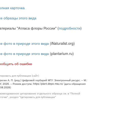
олная карточка
се образцы этого вида
атериалы "Атласа флоры России" (
подробности
)
се фото в природе этого вида
(iNaturalist.org)
се фото в природе этого вида
(plantarium.ru)
ообщить об ошибке
тировать для публикации (сайт)
регин А. П. (ред.) Цифровой гербарий МГУ: Электронный ресурс. – М.:
У, 2026. – Режим доступа: https://plant.depo.msu.ru/ (дата обращения
.08.2026)
комендованное цитирование отдельного образца см. в "Полной
рточке", раздел "Цитировать для публикации"