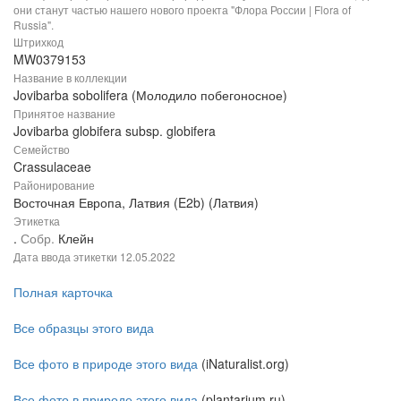
они станут частью нашего нового проекта "Флора России | Flora of
Russia".
Штрихкод
MW0379153
Название в коллекции
Jovibarba sobolifera (Молодило побегоносное)
Принятое название
Jovibarba globifera subsp. globifera
Семейство
Crassulaceae
Районирование
Восточная Европа, Латвия (E2b) (Латвия)
Этикетка
.
Собр.
Клейн
Дата ввода этикетки
12.05.2022
Полная карточка
Все образцы этого вида
Все фото в природе этого вида
(iNaturalist.org)
Все фото в природе этого вида
(plantarium.ru)