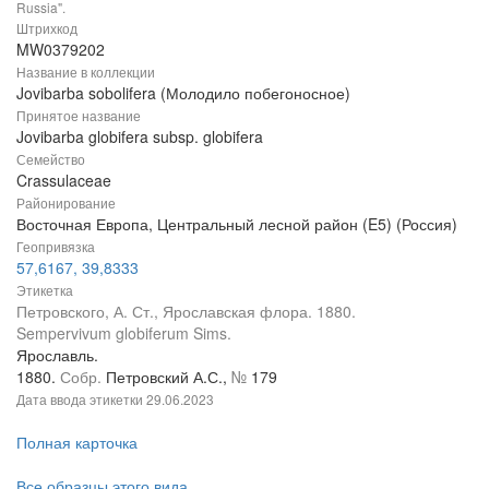
Russia".
Штрихкод
MW0379202
Название в коллекции
Jovibarba sobolifera (Молодило побегоносное)
Принятое название
Jovibarba globifera subsp. globifera
Семейство
Crassulaceae
Районирование
Восточная Европа, Центральный лесной район (E5) (Россия)
Геопривязка
57,6167, 39,8333
Этикетка
Петровского, А. Ст., Ярославская флора. 1880.
Sempervivum globiferum Sims.
Ярославль.
1880.
Собр.
Петровский А.С.,
№
179
Дата ввода этикетки
29.06.2023
Полная карточка
Все образцы этого вида