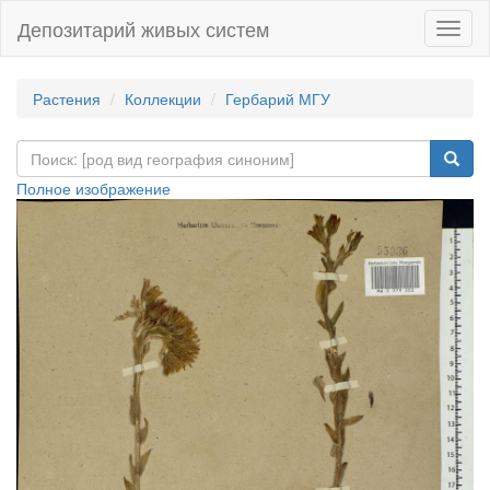
Депозитарий живых систем
Навиг
Растения
Коллекции
Гербарий МГУ
Полное изображение