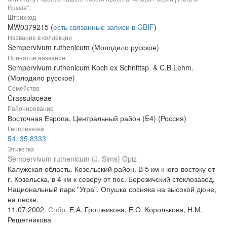
Russia".
Штрихкод
MW0379215 (
есть связанные записи в GBIF
)
Название в коллекции
Sempervivum ruthenicum (Молодило русское)
Принятое название
Sempervivum ruthenicum Koch ex Schnittsp. & C.B.Lehm.
(Молодило русское)
Семейство
Crassulaceae
Районирование
Восточная Европа, Центральный район (E4) (Россия)
Геопривязка
54, 35,8333
Этикетка
Sempervivum ruthenicum (J. Sims) Opiz
Калужская область. Козельский район. В 5 км к юго-востоку от
г. Козельска, в 4 км к северу от пос. Березичский стеклозавод.
Национальный парк "Угра". Опушка сосняка на высокой дюне,
на песке.
11.07.2002.
Собр.
Е.А. Грошникова, Е.О. Королькова, Н.М.
Решетникова