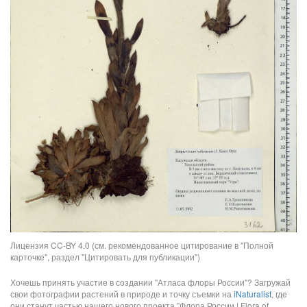
Лицензия CC-BY 4.0 (см. рекомендованное цитирование в "Полной
карточке", раздел "Цитировать для публикации")
Хочешь принять участие в создании "Атласа флоры России"? Загружай
свои фотографии растений в природе и точку съемки на
iNaturalist
, где
они станут частью нашего нового проекта "Флора России | Flora of