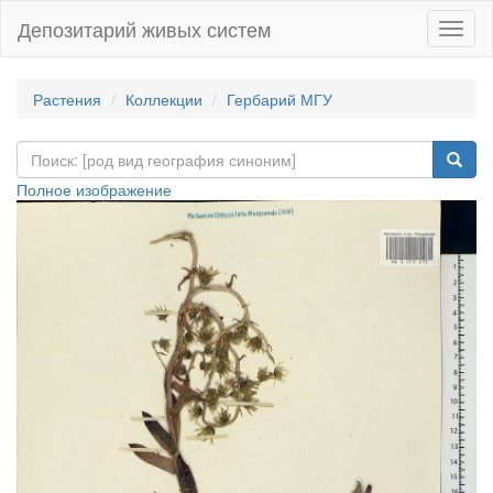
Депозитарий живых систем
Навиг
Растения
Коллекции
Гербарий МГУ
Полное изображение