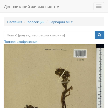
Депозитарий живых систем
Навиг
Растения
Коллекции
Гербарий МГУ
Полное изображение