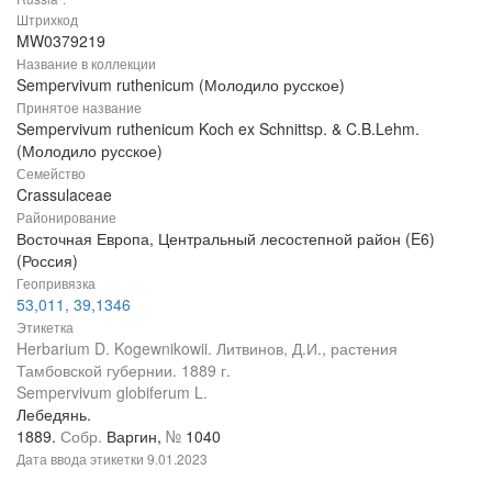
Штрихкод
MW0379219
Название в коллекции
Sempervivum ruthenicum (Молодило русское)
Принятое название
Sempervivum ruthenicum Koch ex Schnittsp. & C.B.Lehm.
(Молодило русское)
Семейство
Crassulaceae
Районирование
Восточная Европа, Центральный лесостепной район (E6)
(Россия)
Геопривязка
53,011, 39,1346
Этикетка
Herbarium D. Kogewnikowii. Литвинов, Д.И., растения
Тамбовской губернии. 1889 г.
Sempervivum globiferum L.
Лебедянь.
1889.
Собр.
Варгин,
№
1040
Дата ввода этикетки
9.01.2023