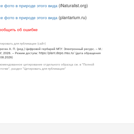
се фото в природе этого вида
(iNaturalist.org)
се фото в природе этого вида
(plantarium.ru)
ообщить об ошибке
тировать для публикации (сайт)
регин А. П. (ред.) Цифровой гербарий МГУ: Электронный ресурс. – М.:
У, 2026. – Режим доступа: https://plant.depo.msu.ru/ (дата обращения
.08.2026)
комендованное цитирование отдельного образца см. в "Полной
рточке", раздел "Цитировать для публикации"