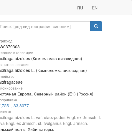
RU
EN
рихкод
W0379303
звание в коллекции
xifraga aizoides (Камнеломка аизовидная)
инятое название
xifraga aizoides L. (Камнеломка аизовидная)
мейство
xifragaceae
йонирование
осточная Европа, Северный район (E1) (Россия)
опривязка
,7251, 33,8077
икетка
xifraga aizoides L. var. eiaozpodes Engl. ex Jrmsch. f.
ava Engl. ex Jrmsch. sf. fvulganus Engl. Jrmsch.
ольский пол-в, Хибины горы.