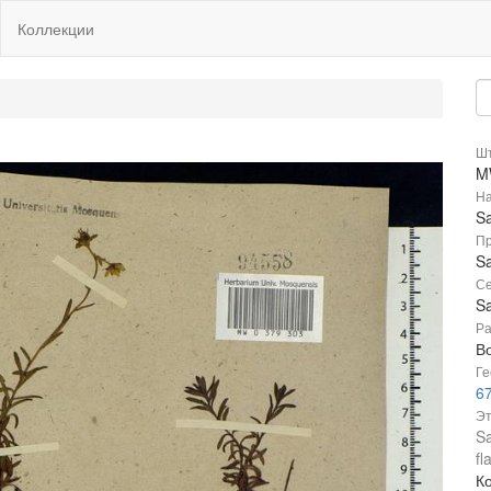
Коллекции
Шт
M
На
Sa
Пр
Sa
Се
Sa
Ра
В
Ге
67
Эт
Sa
fl
К