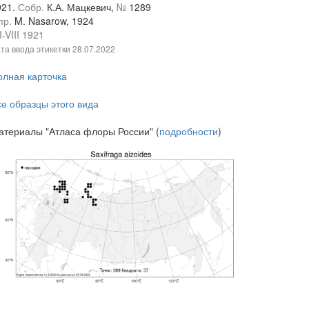
921.
Собр.
К.А. Мацкевич,
№
1289
пр.
M. Nasarow, 1924
I-VIII 1921
та ввода этикетки
28.07.2022
олная карточка
се образцы этого вида
атериалы "Атласа флоры России" (
подробности
)