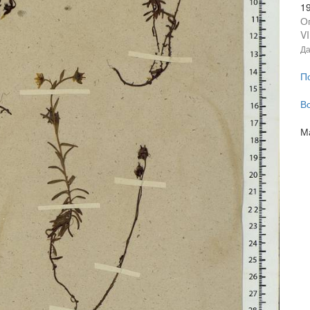
1
О
VI
Да
П
В
М