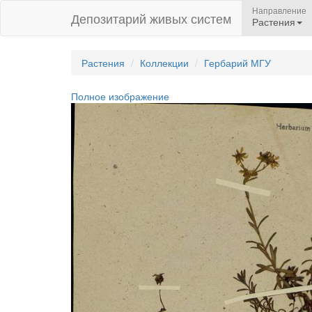
Направление
Депозитарий живых систем
Растения
Растения
Коллекции
Гербарий МГУ
Полное изображение