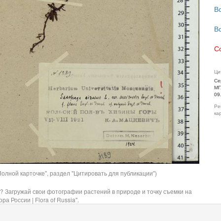
В
В
С
Ци
Се
МГ
09
Ре
ка
олной карточке", раздел "Цитировать для публикации")
? Загружай свои фотографии растений в природе и точку съемки на
ра России | Flora of Russia".