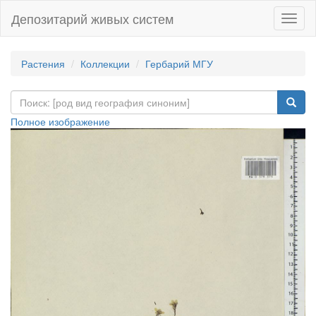
Депозитарий живых систем
Навиг
Растения
Коллекции
Гербарий МГУ
Полное изображение