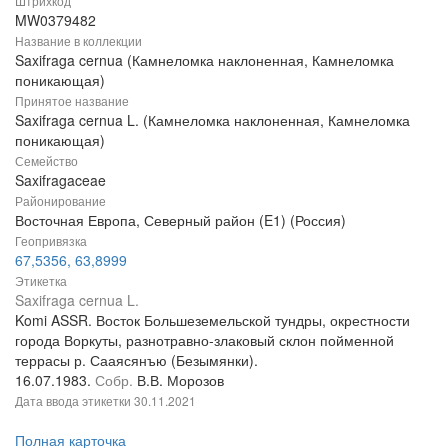
Штрихкод
MW0379482
Название в коллекции
Saxifraga cernua (Камнеломка наклоненная, Камнеломка
поникающая)
Принятое название
Saxifraga cernua L. (Камнеломка наклоненная, Камнеломка
поникающая)
Семейство
Saxifragaceae
Районирование
Восточная Европа, Северный район (E1) (Россия)
Геопривязка
67,5356, 63,8999
Этикетка
Saxifraga cernua L.
Komi ASSR. Восток Большеземельской тундры, окрестности
города Воркуты, разнотравно-злаковый склон пойменной
террасы р. Сааясянъю (Безымянки).
16.07.1983.
Собр.
В.В. Морозов
Дата ввода этикетки
30.11.2021
Полная карточка