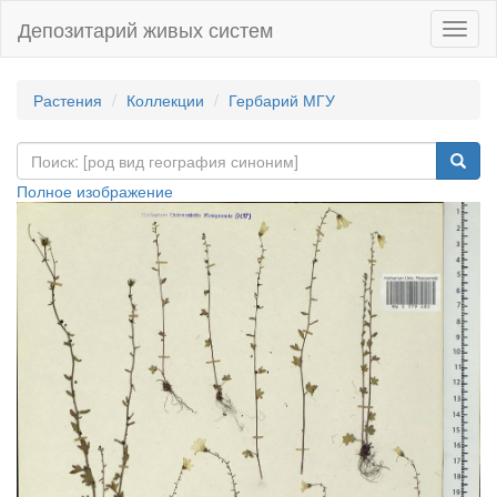
Депозитарий живых систем
Навиг
Растения
Коллекции
Гербарий МГУ
Полное изображение