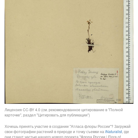
Лицензия CC-BY 4.0 (см. рекомендованное цитирование в "Полной
карточке", раздел "Цитировать для публикации")
Хочешь принять участие в создании "Атласа флоры России"? Загружай
свои фотографии растений в природе и точку съемки на
iNaturalist
, где
они станут частью нашего нового проекта "Флора России | Flora of