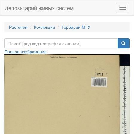
Депозитарий живых систем
Навиг
Растения
Коллекции
Гербарий МГУ
Полное изображение