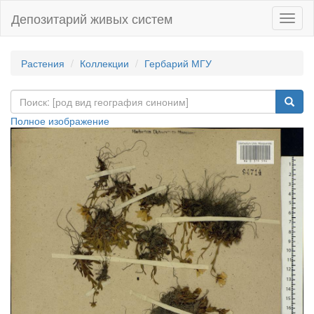
Депозитарий живых систем
Навиг
Растения
Коллекции
Гербарий МГУ
Полное изображение