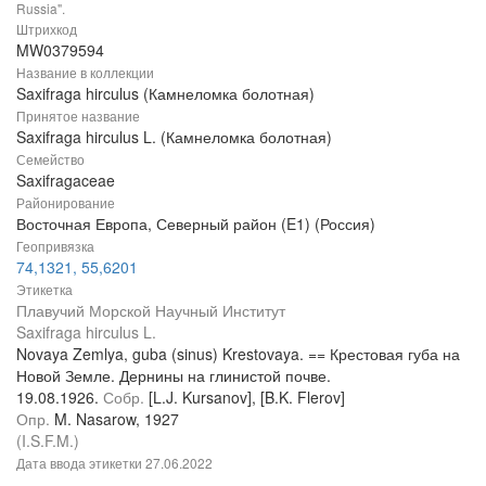
Russia".
Штрихкод
MW0379594
Название в коллекции
Saxifraga hirculus (Камнеломка болотная)
Принятое название
Saxifraga hirculus L. (Камнеломка болотная)
Семейство
Saxifragaceae
Районирование
Восточная Европа, Северный район (E1) (Россия)
Геопривязка
74,1321, 55,6201
Этикетка
Плавучий Морской Научный Институт
Saxifraga hirculus L.
Novaya Zemlya, guba (sinus) Krestovaya. == Крестовая губа на
Новой Земле. Дернины на глинистой почве.
19.08.1926.
Собр.
[L.J. Kursanov], [B.K. Flerov]
Опр.
M. Nasarow, 1927
(I.S.F.M.)
Дата ввода этикетки
27.06.2022