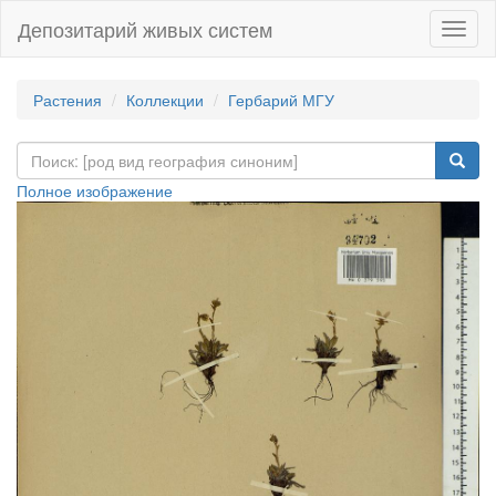
Депозитарий живых систем
Навиг
Растения
Коллекции
Гербарий МГУ
Полное изображение