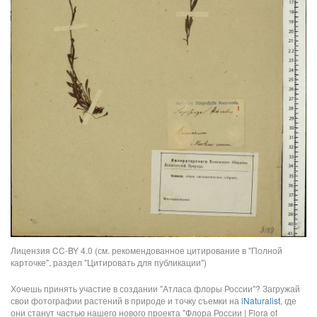
Лицензия CC-BY 4.0 (см. рекомендованное цитирование в "Полной
карточке", раздел "Цитировать для публикации")
Хочешь принять участие в создании "Атласа флоры России"? Загружай
свои фотографии растений в природе и точку съемки на
iNaturalist
, где
они станут частью нашего нового проекта "Флора России | Flora of