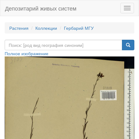
Депозитарий живых систем
Навиг
Растения
Коллекции
Гербарий МГУ
Полное изображение