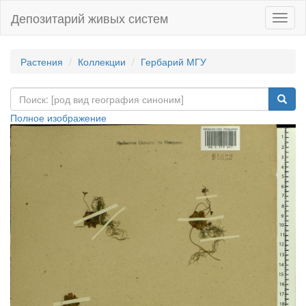
Депозитарий живых систем
Навиг
Растения
Коллекции
Гербарий МГУ
Полное изображение