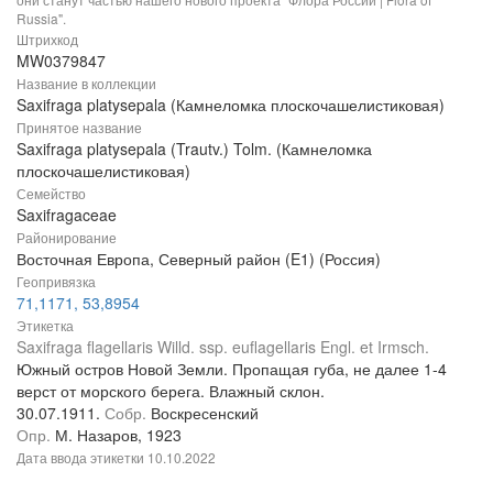
Russia".
Штрихкод
MW0379847
Название в коллекции
Saxifraga platysepala (Камнеломка плоскочашелистиковая)
Принятое название
Saxifraga platysepala (Trautv.) Tolm. (Камнеломка
плоскочашелистиковая)
Семейство
Saxifragaceae
Районирование
Восточная Европа, Северный район (E1) (Россия)
Геопривязка
71,1171, 53,8954
Этикетка
Saxifraga flagellaris Willd. ssp. euflagellaris Engl. et Irmsch.
Южный остров Новой Земли. Пропащая губа, не далее 1-4
верст от морского берега. Влажный склон.
30.07.1911.
Собр.
Воскресенский
Опр.
М. Назаров, 1923
Дата ввода этикетки
10.10.2022