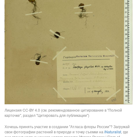
Лицензия CC-BY 4.0 (см. рекомендованное цитирование в "Полной
карточке", раздел "Цитировать для публикации")
Хочешь принять участие в создании "Атласа флоры России"? Загружай
свои фотографии растений в природе и точку съемки на
iNaturalist
, где
они станут частью нашего нового проекта "Флора России | Flora of