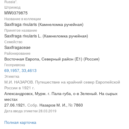
Russia".
Штрихкод
MW0379875
Название в коллекции
Saxifraga rivularis (Камнеломка ручейная)
Принятое название
Saxifraga rivularis L. (Камнеломка ручейная)
Семейство
Saxifragaceae
Районирование
Восточная Европа, Северный район (E1) (Россия)
Геопривязка
69,1957, 33,4613
Этикетка
М.И. НАЗАРОВ. Путешествие на крайний север Европейской
России в 1921 г.
Александровск, Мурм. г. Пала-губа, о-в Зеленый. На сырых
местах
27.06.1921.
Собр.
Назаров М. И.,
№
7860
Дата ввода этикетки
28.03.2019
Полная карточка