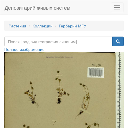
Депозитарий живых систем
Навиг
Растения
Коллекции
Гербарий МГУ
Полное изображение