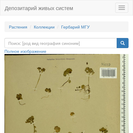
Депозитарий живых систем
Навиг
Растения
Коллекции
Гербарий МГУ
Полное изображение