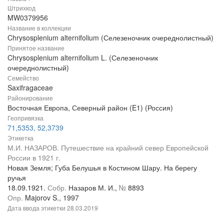
Штрихкод
MW0379956
Название в коллекции
Chrysosplenium alternifolium (Селезеночник очереднолистный)
Принятое название
Chrysosplenium alternifolium L. (Селезеночник
очереднолистный)
Семейство
Saxifragaceae
Районирование
Восточная Европа, Северный район (E1) (Россия)
Геопривязка
71,5353, 52,3739
Этикетка
М.И. НАЗАРОВ. Путешествие на крайний север Европейской
России в 1921 г.
Новая Земля; Губа Белушья в Костином Шару. На берегу
ручья
18.09.1921.
Собр.
Назаров М. И.,
№
8893
Опр.
Majorov S., 1997
Дата ввода этикетки
28.03.2019