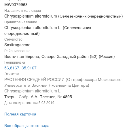
MW0379963
Название в коллекции
Chrysosplenium alternifolium (Селезеночник очереднолистный)
Принятое название
Chrysosplenium alternifolium L. (Селезеночник
очереднолистный)
Семейство
Saxifragaceae
Районирование
Восточная Европа, Северо-Западный район (E2) (Россия)
Геопривязка
56,8167, 35,9167
Этикетка
РАСТЕНИЯ СРЕДНЕЙ РОССИИ (От профессора Московского
Университета Василия Яковлевича Цингера)
Chrysosplenium alternifolium L.
Тверь..
Собр.
А.А. Плетнев,
№
4895
Дата ввода этикетки
5.03.2019
Полная карточка
Все образцы этого вида