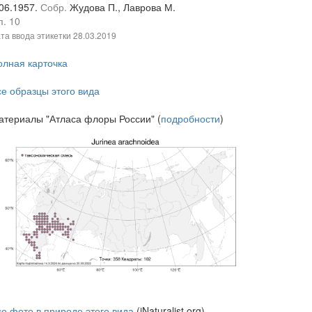
.06.1957.
Собр.
Жудова П., Лаврова М.
п. 10
та ввода этикетки
28.03.2019
олная карточка
се образцы этого вида
атериалы "Атласа флоры России" (
подробности
)
се фото в природе этого вида
(iNaturalist.org)