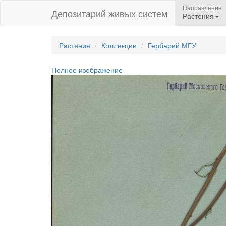
Направление
Депозитарий живых систем
Растения
Растения
Коллекции
Гербарий МГУ
Полное изображение