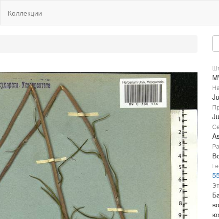
Коллекции
Шт
M
На
Ju
Пр
Ju
Се
A
Ра
В
Ге
55
Эт
Ба
во
ю