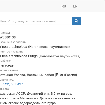
RU
EN
рихкод
W0380136
звание в коллекции
rinea arachnoidea (Наголоватка паутинистая)
инятое название
rinea arachnoidea Bunge (Наголоватка паутинистая)
мейство
steraceae
йонирование
осточная Европа, Восточный район (E10) (Россия)
опривязка
,5522, 58,3497
икетка
шкирская АССР, Дуванский р-н. В 5 км на сев.-
сток от села Месягутово. Дерезняковая степь на
жном склоне водораздельного бугра