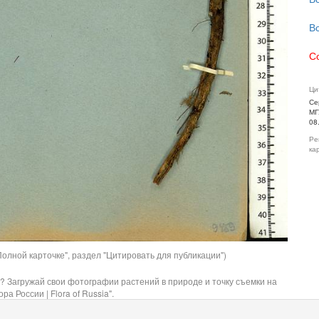
В
С
Ци
Се
МГ
08
Ре
ка
олной карточке", раздел "Цитировать для публикации")
? Загружай свои фотографии растений в природе и точку съемки на
ра России | Flora of Russia".