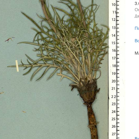
3
О
Да
П
В
М
В