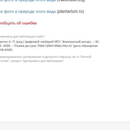
се фото в природе этого вида
(plantarium.ru)
ообщить об ошибке
тировать для публикации (сайт)
регин А. П. (ред.) Цифровой гербарий МГУ: Электронный ресурс. – М.:
У, 2026. – Режим доступа: https://plant.depo.msu.ru/ (дата обращения
.08.2026)
комендованное цитирование отдельного образца см. в "Полной
рточке", раздел "Цитировать для публикации"