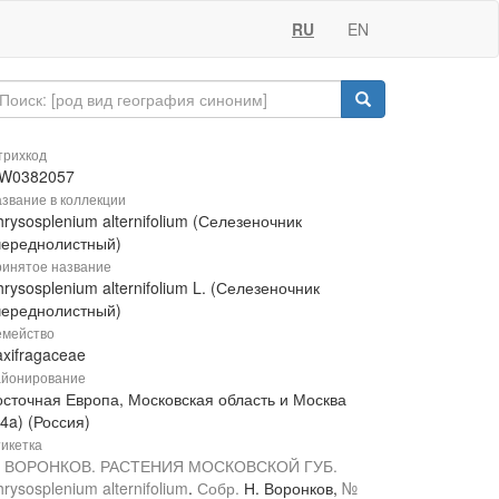
RU
EN
рихкод
W0382057
звание в коллекции
rysosplenium alternifolium (Селезеночник
череднолистный)
инятое название
rysosplenium alternifolium L. (Селезеночник
череднолистный)
мейство
xifragaceae
йонирование
осточная Европа, Московская область и Москва
4a) (Россия)
икетка
. ВОРОНКОВ. РАСТЕНИЯ МОСКОВСКОЙ ГУБ.
rysosplenium alternifolium
.
Собр.
Н. Воронков,
№