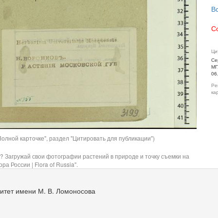
В
С
Ци
Се
МГ
06
Ре
ка
олной карточке", раздел "Цитировать для публикации")
? Загружай свои фотографии растений в природе и точку съемки на
ра России | Flora of Russia".
итет имени М. В. Ломоносова