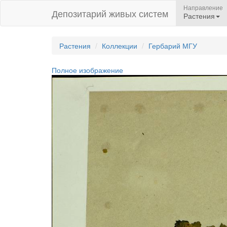
Направление
Депозитарий живых систем
Растения
Растения
Коллекции
Гербарий МГУ
Полное изображение