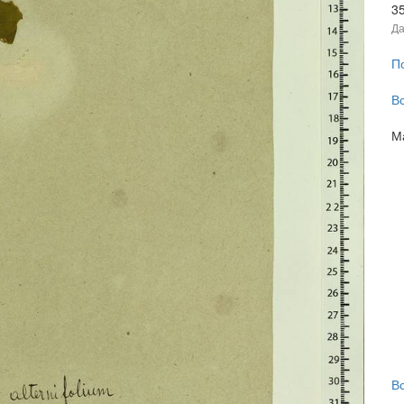
3
Да
П
В
М
В