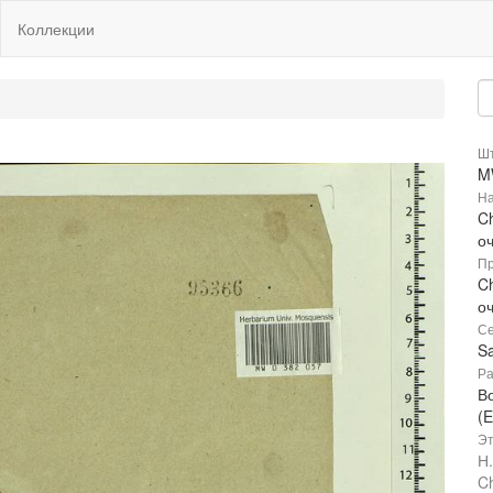
Коллекции
Шт
M
На
Ch
о
Пр
Ch
о
Се
Sa
Ра
В
(E
Эт
Н
Ch