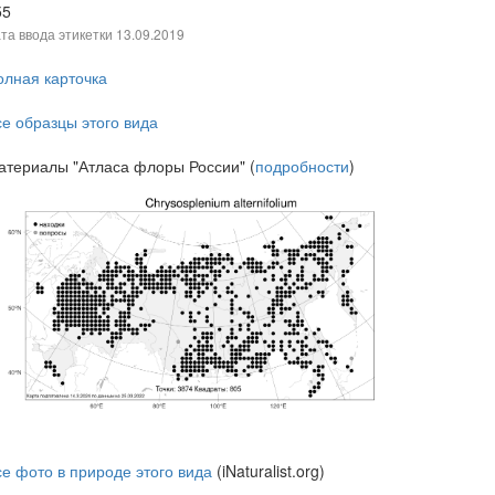
55
та ввода этикетки
13.09.2019
олная карточка
се образцы этого вида
атериалы "Атласа флоры России" (
подробности
)
се фото в природе этого вида
(iNaturalist.org)