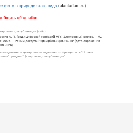
се фото в природе этого вида
(plantarium.ru)
ообщить об ошибке
тировать для публикации (сайт)
регин А. П. (ред.) Цифровой гербарий МГУ: Электронный ресурс. – М.:
У, 2026. – Режим доступа: https://plant.depo.msu.ru/ (дата обращения
.08.2026)
комендованное цитирование отдельного образца см. в "Полной
рточке", раздел "Цитировать для публикации"