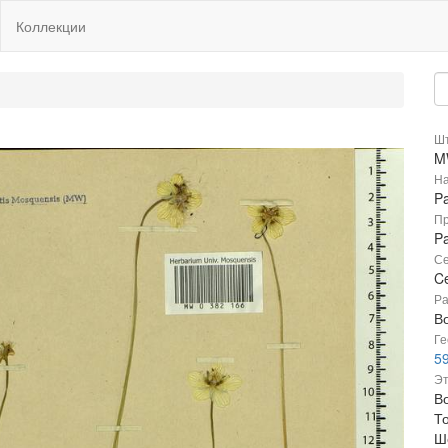
Коллекции
Шт
M
На
Pa
Пр
Pa
Се
Ce
Ра
В
Ге
59
Эт
Во
Т
Ш