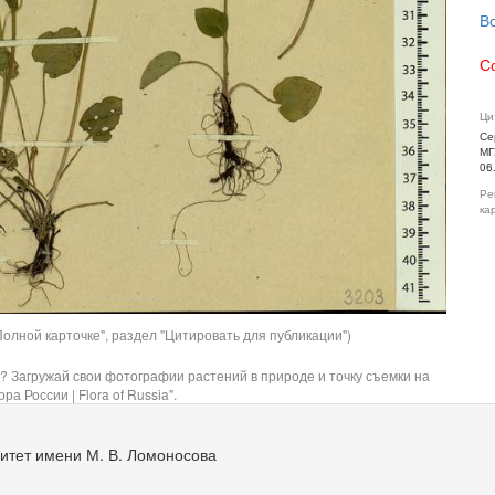
В
С
Ци
Се
МГ
06
Ре
ка
олной карточке", раздел "Цитировать для публикации")
? Загружай свои фотографии растений в природе и точку съемки на
ра России | Flora of Russia".
итет имени М. В. Ломоносова