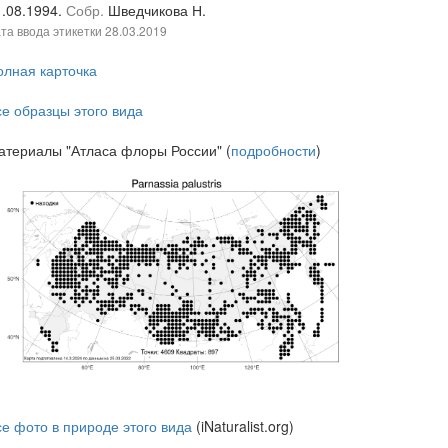
1.08.1994.
Собр.
Шведчикова Н.
та ввода этикетки
28.03.2019
олная карточка
се образцы этого вида
атериалы "Атласа флоры России" (
подробности
)
се фото в природе этого вида
(iNaturalist.org)