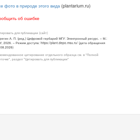
се фото в природе этого вида
(plantarium.ru)
ообщить об ошибке
тировать для публикации (сайт)
регин А. П. (ред.) Цифровой гербарий МГУ: Электронный ресурс. – М.:
У, 2026. – Режим доступа: https://plant.depo.msu.ru/ (дата обращения
.08.2026)
комендованное цитирование отдельного образца см. в "Полной
рточке", раздел "Цитировать для публикации"