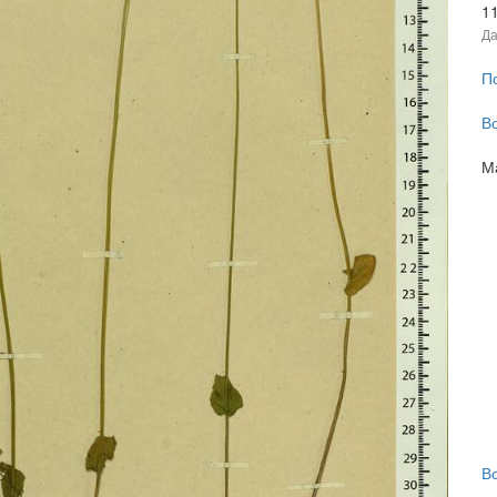
1
Да
П
В
М
В