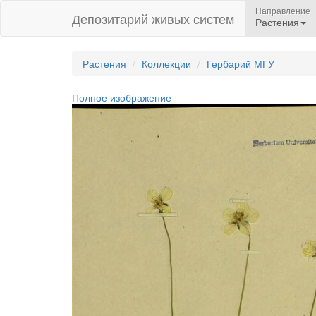
Направление
Депозитарий живых систем
Растения
Растения
Коллекции
Гербарий МГУ
Полное изображение