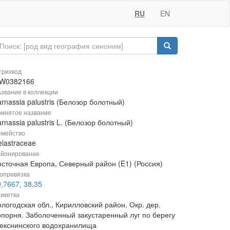
RU
EN
рихкод
W0382166
звание в коллекции
rnassia palustris (Белозор болотный)
инятое название
rnassia palustris L. (Белозор болотный)
мейство
lastraceae
йонирование
осточная Европа, Северный район (E1) (Россия)
опривязка
,7667, 38,35
икетка
логодская обл., Кирилловский район. Окр. дер.
опорня. Заболоченный закустаренный луг по берегу
екснинского водохранилища