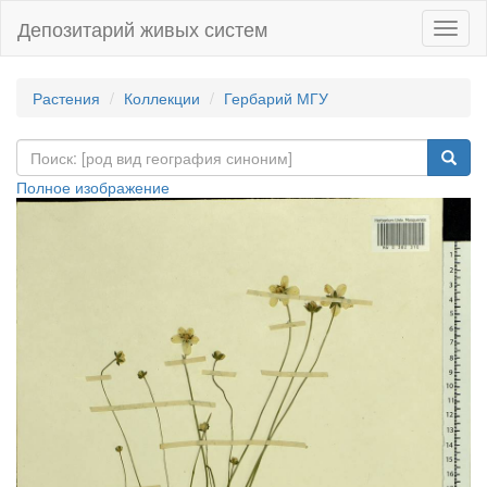
Депозитарий живых систем
Навиг
Растения
Коллекции
Гербарий МГУ
Полное изображение