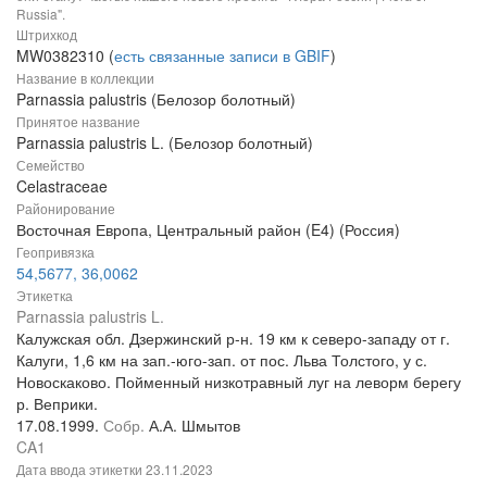
Russia".
Штрихкод
MW0382310 (
есть связанные записи в GBIF
)
Название в коллекции
Parnassia palustris (Белозор болотный)
Принятое название
Parnassia palustris L. (Белозор болотный)
Семейство
Celastraceae
Районирование
Восточная Европа, Центральный район (E4) (Россия)
Геопривязка
54,5677, 36,0062
Этикетка
Parnassia palustris L.
Калужская обл. Дзержинский р-н. 19 км к северо-западу от г.
Калуги, 1,6 км на зап.-юго-зап. от пос. Льва Толстого, у с.
Новоскаково. Пойменный низкотравный луг на леворм берегу
р. Веприки.
17.08.1999.
Собр.
А.А. Шмытов
CA1
Дата ввода этикетки
23.11.2023