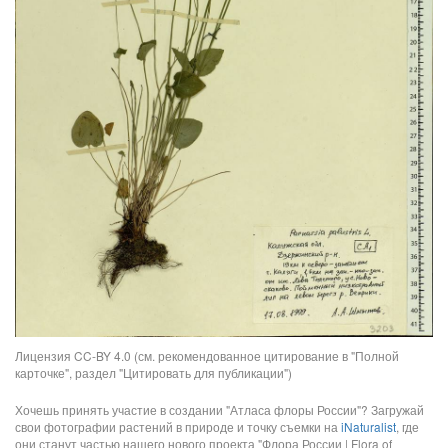
Лицензия CC-BY 4.0 (см. рекомендованное цитирование в "Полной
карточке", раздел "Цитировать для публикации")
Хочешь принять участие в создании "Атласа флоры России"? Загружай
свои фотографии растений в природе и точку съемки на
iNaturalist
, где
они станут частью нашего нового проекта "Флора России | Flora of