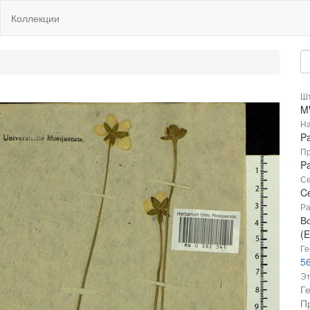
Коллекции
Шт
M
На
Pa
Пр
Pa
Се
Ce
Ра
В
(E
Ге
56
Эт
Г
П