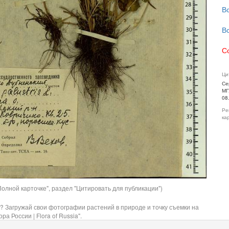
В
В
С
Ци
Се
МГ
08
Ре
ка
олной карточке", раздел "Цитировать для публикации")
? Загружай свои фотографии растений в природе и точку съемки на
ра России | Flora of Russia".