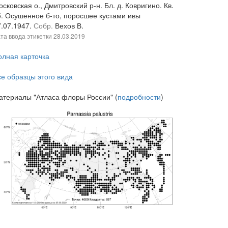
сковская о., Дмитровский р-н. Бл. д. Ковригино. Кв.
5. Осушенное б-то, поросшее кустами ивы
7.07.1947.
Собр.
Вехов В.
та ввода этикетки
28.03.2019
олная карточка
се образцы этого вида
атериалы "Атласа флоры России" (
подробности
)