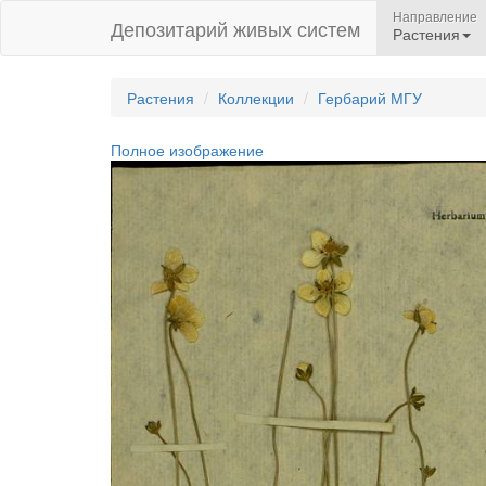
Направление
Депозитарий живых систем
Растения
Растения
Коллекции
Гербарий МГУ
Полное изображение