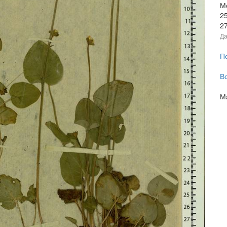
Мо
2
2
Да
П
В
М