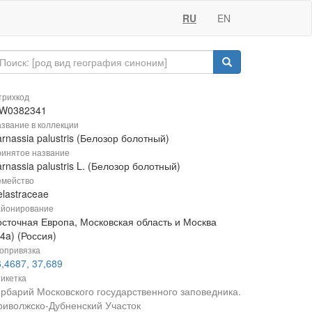
RU
EN
рихкод
W0382341
звание в коллекции
rnassia palustris (Белозор болотный)
инятое название
rnassia palustris L. (Белозор болотный)
мейство
lastraceae
йонирование
осточная Европа, Московская область и Москва
4a) (Россия)
опривязка
,4687, 37,689
икетка
ербарий Московского государственного заповедника.
риволжско-Дубненский Участок