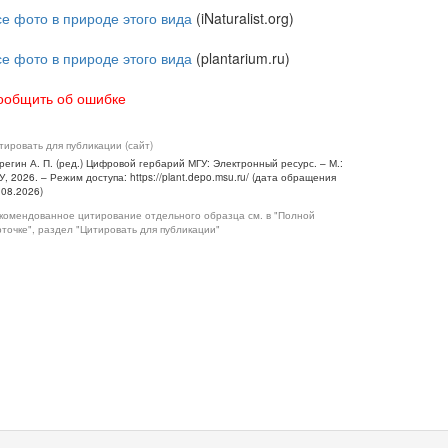
се фото в природе этого вида
(iNaturalist.org)
се фото в природе этого вида
(plantarium.ru)
ообщить об ошибке
тировать для публикации (сайт)
регин А. П. (ред.) Цифровой гербарий МГУ: Электронный ресурс. – М.:
У, 2026. – Режим доступа: https://plant.depo.msu.ru/ (дата обращения
.08.2026)
комендованное цитирование отдельного образца см. в "Полной
рточке", раздел "Цитировать для публикации"