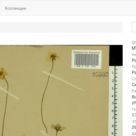
Коллекции
Шт
M
На
Pa
Пр
Pa
Се
Ce
Ра
В
(Р
Ге
57
Эт
2
Да