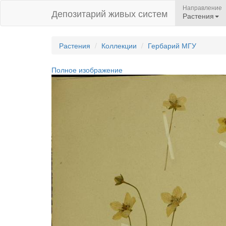
Направление
Депозитарий живых систем
Растения
Растения
Коллекции
Гербарий МГУ
Полное изображение