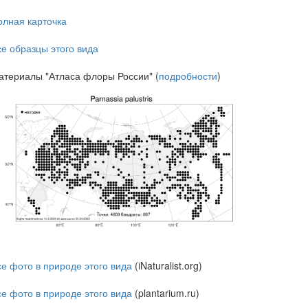
олная карточка
се образцы этого вида
атериалы "Атласа флоры России" (
подробности
)
се фото в природе этого вида
(iNaturalist.org)
се фото в природе этого вида
(plantarium.ru)