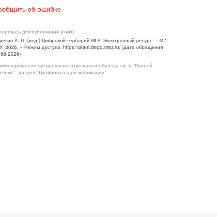
ообщить об ошибке
тировать для публикации (сайт)
регин А. П. (ред.) Цифровой гербарий МГУ: Электронный ресурс. – М.:
У, 2026. – Режим доступа: https://plant.depo.msu.ru/ (дата обращения
.08.2026)
комендованное цитирование отдельного образца см. в "Полной
рточке", раздел "Цитировать для публикации"