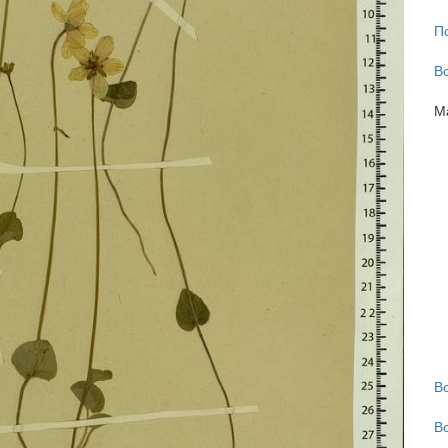
П
В
М
В
В