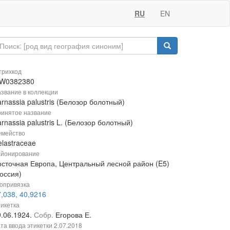
RU
EN
рихкод
W0382380
звание в коллекции
rnassia palustris (Белозор болотный)
инятое название
rnassia palustris L. (Белозор болотный)
мейство
lastraceae
йонирование
осточная Европа, Центральный лесной район (E5)
оссия)
опривязка
,038, 40,9216
икетка
9.06.1924.
Собр.
Егорова Е.
та ввода этикетки
2.07.2018