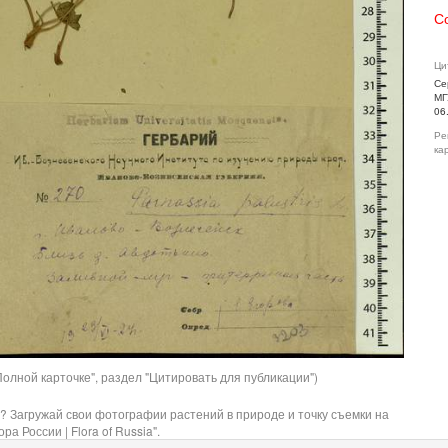
С
Ци
Се
МГ
06
Ре
ка
олной карточке", раздел "Цитировать для публикации")
? Загружай свои фотографии растений в природе и точку съемки на
ра России | Flora of Russia".