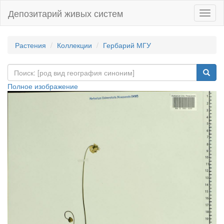
Депозитарий живых систем
Навиг
Растения
Коллекции
Гербарий МГУ
Полное изображение