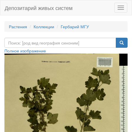
Депозитарий живых систем
Навиг
Растения
Коллекции
Гербарий МГУ
Полное изображение