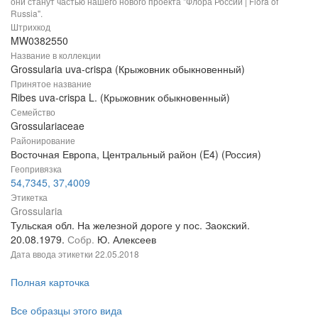
они станут частью нашего нового проекта "Флора России | Flora of
Russia".
Штрихкод
MW0382550
Название в коллекции
Grossularia uva-crispa (Крыжовник обыкновенный)
Принятое название
Ribes uva-crispa L. (Крыжовник обыкновенный)
Семейство
Grossulariaceae
Районирование
Восточная Европа, Центральный район (E4) (Россия)
Геопривязка
54,7345, 37,4009
Этикетка
Grossularia
Тульская обл. На железной дороге у пос. Заокский.
20.08.1979.
Собр.
Ю. Алексеев
Дата ввода этикетки
22.05.2018
Полная карточка
Все образцы этого вида