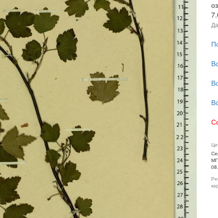
о
7
Да
П
В
В
В
С
Ци
Се
МГ
08
Ре
ка