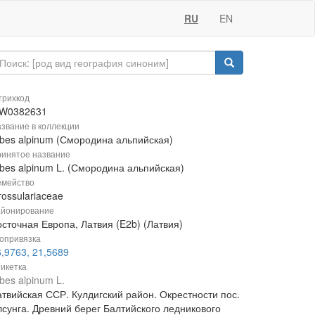
RU
EN
рихкод
W0382631
звание в коллекции
ibes alpinum (Смородина альпийская)
инятое название
ibes alpinum L. (Смородина альпийская)
мейство
ossulariaceae
йонирование
осточная Европа, Латвия (E2b) (Латвия)
опривязка
,9763, 21,5689
икетка
bes alpinum L.
атвийская ССР. Кулдигский район. Окрестности пос.
лсунга. Древний берег Балтийского ледникового