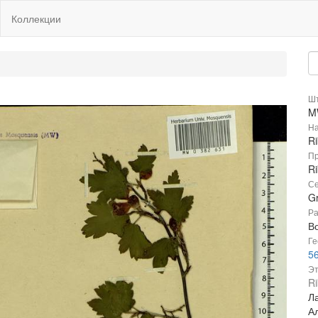
Коллекции
Шт
M
На
R
Пр
R
Се
Gr
Ра
В
Ге
56
Эт
Ri
Л
А