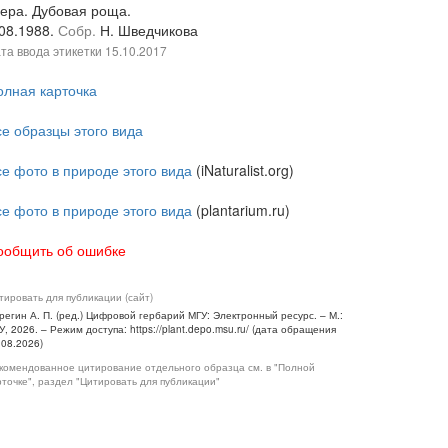
зера. Дубовая роща.
.08.1988.
Собр.
Н. Шведчикова
та ввода этикетки
15.10.2017
олная карточка
се образцы этого вида
се фото в природе этого вида
(iNaturalist.org)
се фото в природе этого вида
(plantarium.ru)
ообщить об ошибке
тировать для публикации (сайт)
регин А. П. (ред.) Цифровой гербарий МГУ: Электронный ресурс. – М.:
У, 2026. – Режим доступа: https://plant.depo.msu.ru/ (дата обращения
.08.2026)
комендованное цитирование отдельного образца см. в "Полной
рточке", раздел "Цитировать для публикации"