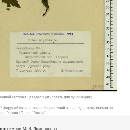
олной карточке", раздел "Цитировать для публикации")
? Загружай свои фотографии растений в природе и точку съемки на
ра России | Flora of Russia".
итет имени М. В. Ломоносова