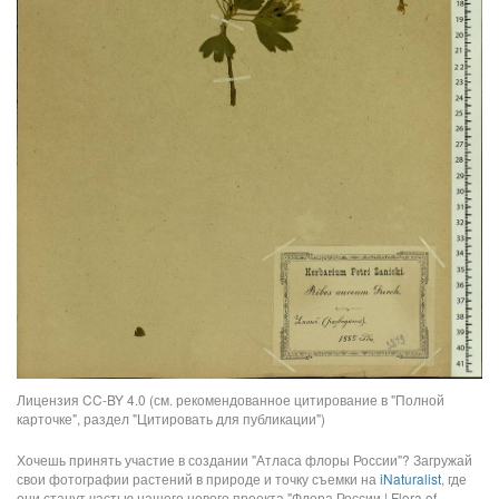
Лицензия CC-BY 4.0 (см. рекомендованное цитирование в "Полной
карточке", раздел "Цитировать для публикации")
Хочешь принять участие в создании "Атласа флоры России"? Загружай
свои фотографии растений в природе и точку съемки на
iNaturalist
, где
они станут частью нашего нового проекта "Флора России | Flora of