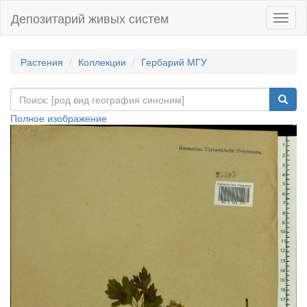
Депозитарий живых систем
Навиг
Растения
Коллекции
Гербарий МГУ
Полное изображение