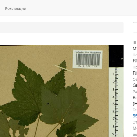
Коллекции
Шт
M
На
R
Пр
R
Се
Gr
Ра
В
(E
Ге
55
Эт
М
в