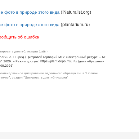
се фото в природе этого вида
(iNaturalist.org)
се фото в природе этого вида
(plantarium.ru)
ообщить об ошибке
тировать для публикации (сайт)
регин А. П. (ред.) Цифровой гербарий МГУ: Электронный ресурс. – М.:
У, 2026. – Режим доступа: https://plant.depo.msu.ru/ (дата обращения
.08.2026)
комендованное цитирование отдельного образца см. в "Полной
рточке", раздел "Цитировать для публикации"