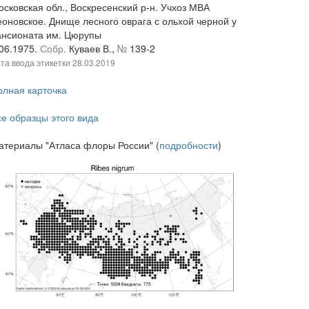
осковская обл., Воскресенский р-н. Учхоз МВА
еоновское. Днище лесного оврага с ольхой черной у
ансионата им. Цюрупы
.06.1975.
Собр.
Куваев В.,
№
139-2
та ввода этикетки
28.03.2019
олная карточка
се образцы этого вида
атериалы "Атласа флоры России" (
подробности
)