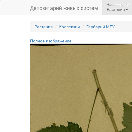
Направление
Депозитарий живых систем
Растения
Растения
Коллекции
Гербарий МГУ
Полное изображение