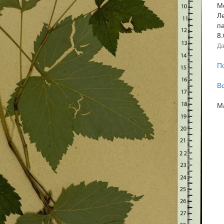
М
Л
п
8
Да
П
В
М