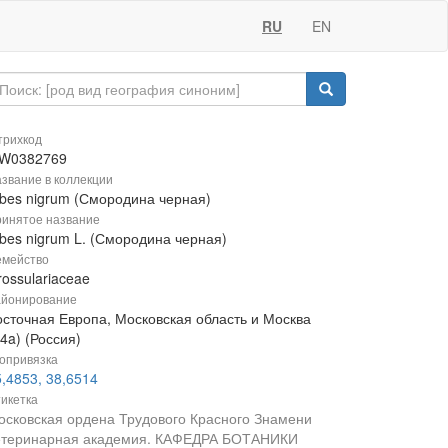
RU
EN
рихкод
W0382769
звание в коллекции
ibes nigrum (Смородина черная)
инятое название
ibes nigrum L. (Смородина черная)
мейство
ossulariaceae
йонирование
осточная Европа, Московская область и Москва
4a) (Россия)
опривязка
,4853, 38,6514
икетка
осковская ордена Трудового Красного Знамени
етеринарная академия. КАФЕДРА БОТАНИКИ