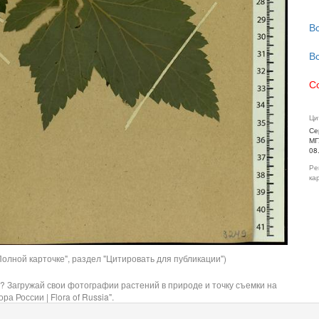
В
В
С
Ци
Се
МГ
08
Ре
ка
олной карточке", раздел "Цитировать для публикации")
? Загружай свои фотографии растений в природе и точку съемки на
ра России | Flora of Russia".