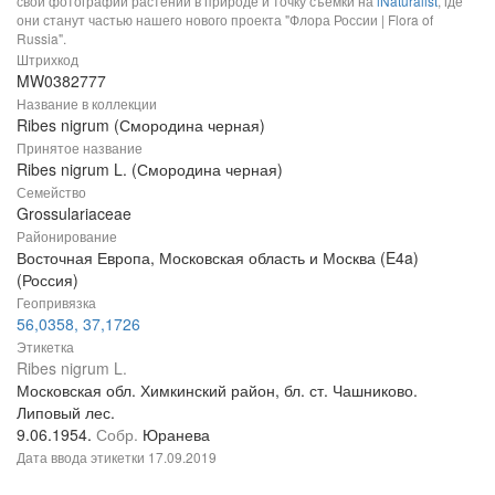
свои фотографии растений в природе и точку съемки на
iNaturalist
, где
они станут частью нашего нового проекта "Флора России | Flora of
Russia".
Штрихкод
MW0382777
Название в коллекции
Ribes nigrum (Смородина черная)
Принятое название
Ribes nigrum L. (Смородина черная)
Семейство
Grossulariaceae
Районирование
Восточная Европа, Московская область и Москва (E4a)
(Россия)
Геопривязка
56,0358, 37,1726
Этикетка
Ribes nigrum L.
Московская обл. Химкинский район, бл. ст. Чашниково.
Липовый лес.
9.06.1954.
Собр.
Юранева
Дата ввода этикетки
17.09.2019