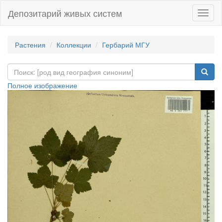
Депозитарий живых систем
Навиг
Растения
Коллекции
Гербарий МГУ
Полное изображение