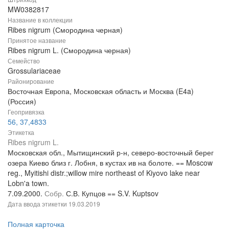
MW0382817
Название в коллекции
Ribes nigrum (Смородина черная)
Принятое название
Ribes nigrum L. (Смородина черная)
Семейство
Grossulariaceae
Районирование
Восточная Европа, Московская область и Москва (E4a)
(Россия)
Геопривязка
56, 37,4833
Этикетка
Ribes nigrum L.
Московская обл., Мытищинский р-н, северо-восточный берег
озера Киево близ г. Лобня, в кустах ив на болоте. == Moscow
reg., Myitishi distr.;willow mire northeast of Kiyovo lake near
Lobn'a town.
7.09.2000.
Собр.
С.В. Купцов == S.V. Kuptsov
Дата ввода этикетки
19.03.2019
Полная карточка