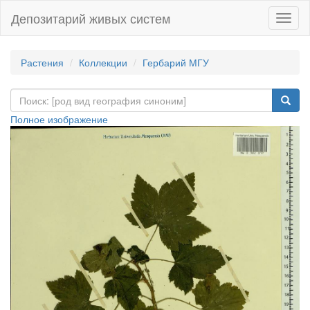
Депозитарий живых систем
Навиг
Растения
Коллекции
Гербарий МГУ
Полное изображение