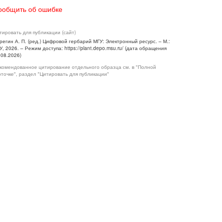
ообщить об ошибке
тировать для публикации (сайт)
регин А. П. (ред.) Цифровой гербарий МГУ: Электронный ресурс. – М.:
У, 2026. – Режим доступа: https://plant.depo.msu.ru/ (дата обращения
.08.2026)
комендованное цитирование отдельного образца см. в "Полной
рточке", раздел "Цитировать для публикации"