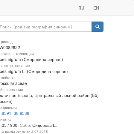
RU
EN
рихкод
W0382822
звание в коллекции
ibes nigrum (Смородина черная)
инятое название
ibes nigrum L. (Смородина черная)
мейство
ossulariaceae
йонирование
осточная Европа, Центральный лесной район (E5)
оссия)
опривязка
,8591, 38,6538
икетка
7.05.1930.
Собр.
Сидорова Е.
та ввода этикетки
2.07.2018