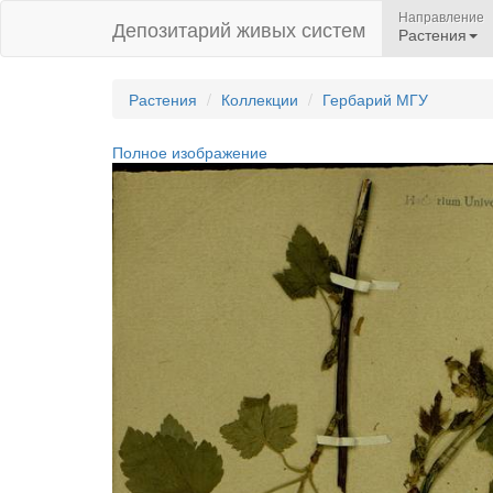
Направление
Депозитарий живых систем
Растения
Растения
Коллекции
Гербарий МГУ
Полное изображение