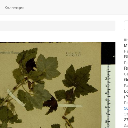
Коллекции
Шт
M
На
R
Пр
R
Се
Gr
Ра
В
(Р
Ге
56
Эт
2
Да