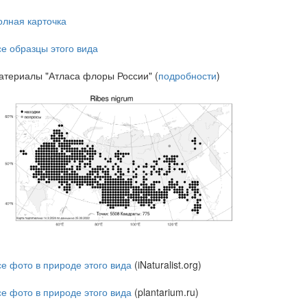
олная карточка
се образцы этого вида
атериалы "Атласа флоры России" (
подробности
)
се фото в природе этого вида
(iNaturalist.org)
се фото в природе этого вида
(plantarium.ru)