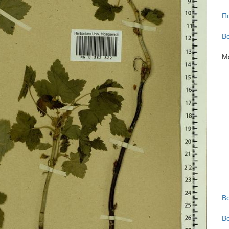
П
В
М
В
В