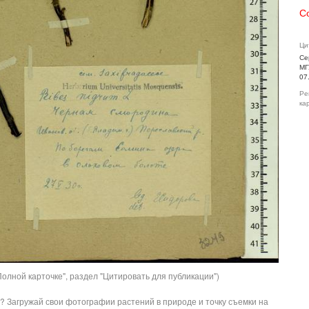
С
Ци
Се
МГ
07
Ре
ка
олной карточке", раздел "Цитировать для публикации")
? Загружай свои фотографии растений в природе и точку съемки на