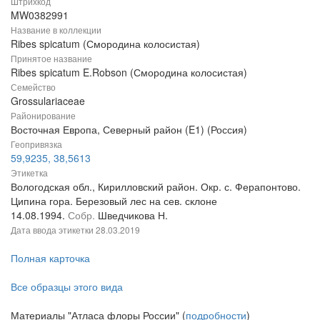
Штрихкод
MW0382991
Название в коллекции
Ribes spicatum (Смородина колосистая)
Принятое название
Ribes spicatum E.Robson (Смородина колосистая)
Семейство
Grossulariaceae
Районирование
Восточная Европа, Северный район (E1) (Россия)
Геопривязка
59,9235, 38,5613
Этикетка
Вологодская обл., Кирилловский район. Окр. с. Ферапонтово.
Ципина гора. Березовый лес на сев. склоне
14.08.1994.
Собр.
Шведчикова Н.
Дата ввода этикетки
28.03.2019
Полная карточка
Все образцы этого вида
Материалы "Атласа флоры России" (
подробности
)