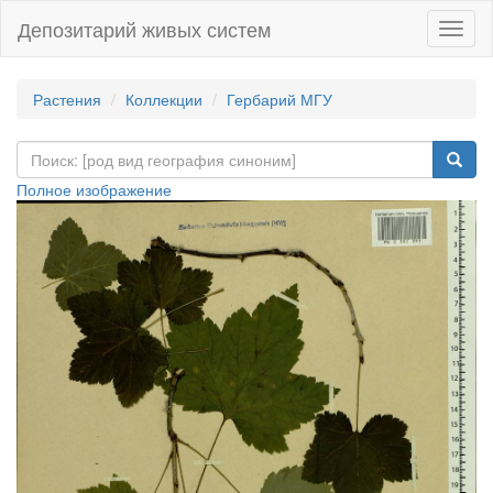
Депозитарий живых систем
Навиг
Растения
Коллекции
Гербарий МГУ
Полное изображение