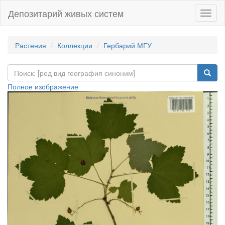
Депозитарий живых систем
Навиг
Растения
Коллекции
Гербарий МГУ
Полное изображение