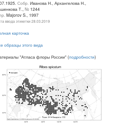
.07.1925.
Собр.
Иванова Н., Архангелова Н.,
ашенкова Т.,
№
1244
пр.
Majorov S., 1997
та ввода этикетки
28.03.2019
олная карточка
се образцы этого вида
атериалы "Атласа флоры России" (
подробности
)