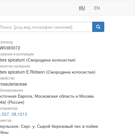
RU
EN
рихкод
W0383072
звание в коллекции
ibes spicatum (Смородина колосистая)
инятое название
ibes spicatum E.Robson (Смородина колосистая)
мейство
ossulariaceae
йонирование
осточная Европа, Московская область и Москва
4a) (Россия)
опривязка
,537, 38,1213
икетка
икульское. Серг. у. Сырой березовый лес в пойме
убны