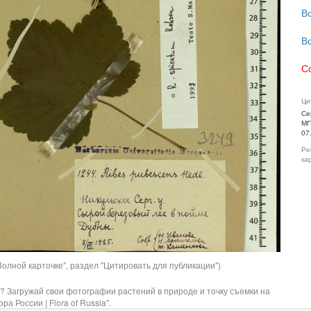
В
В
С
Ци
Се
МГ
07
Ре
ка
олной карточке", раздел "Цитировать для публикации")
? Загружай свои фотографии растений в природе и точку съемки на
ра России | Flora of Russia".