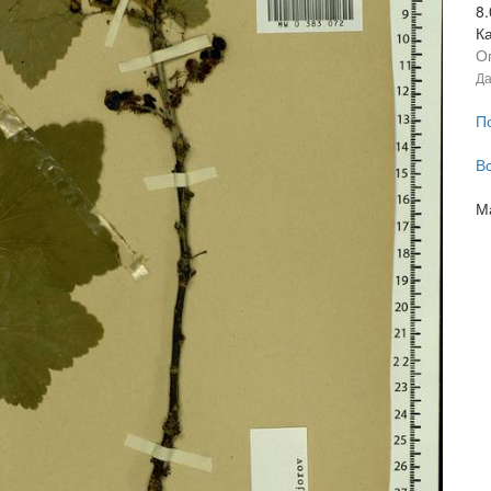
8
К
О
Да
П
В
М