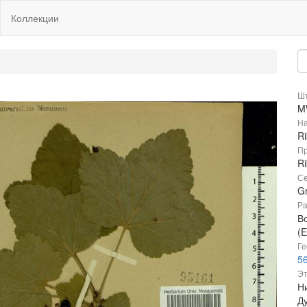
Коллекции
Шт
M
На
R
Пр
R
Се
Gr
Ра
В
(E
Ге
56
Эт
Н
Д