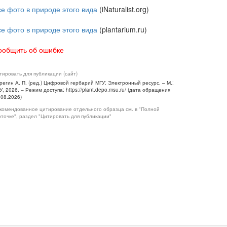
се фото в природе этого вида
(iNaturalist.org)
се фото в природе этого вида
(plantarium.ru)
ообщить об ошибке
тировать для публикации (сайт)
регин А. П. (ред.) Цифровой гербарий МГУ: Электронный ресурс. – М.:
У, 2026. – Режим доступа: https://plant.depo.msu.ru/ (дата обращения
.08.2026)
комендованное цитирование отдельного образца см. в "Полной
рточке", раздел "Цитировать для публикации"