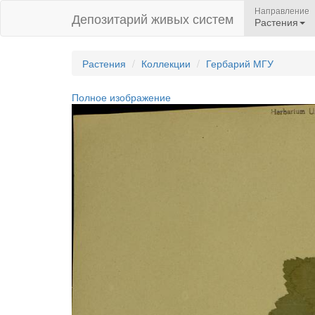
Направление
Депозитарий живых систем
Растения
Растения
Коллекции
Гербарий МГУ
Полное изображение