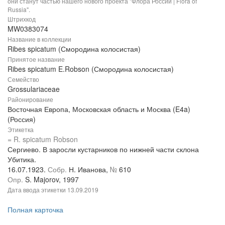
они станут частью нашего нового проекта "Флора России | Flora of
Russia".
Штрихкод
MW0383074
Название в коллекции
Ribes spicatum (Смородина колосистая)
Принятое название
Ribes spicatum E.Robson (Смородина колосистая)
Семейство
Grossulariaceae
Районирование
Восточная Европа, Московская область и Москва (E4a)
(Россия)
Этикетка
= R. spicatum Robson
Сергиево. В заросли кустарников по нижней части склона
Убитика.
16.07.1923.
Собр.
Н. Иванова,
№
610
Опр.
S. Majorov, 1997
Дата ввода этикетки
13.09.2019
Полная карточка