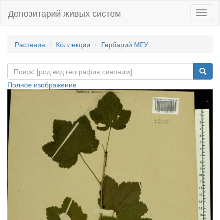
Депозитарий живых систем
Навиг
Растения
Коллекции
Гербарий МГУ
Полное изображение