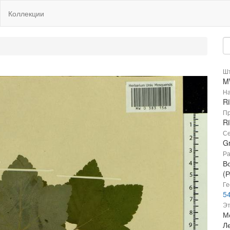
Коллекции
Шт
M
На
R
Пр
R
Се
Gr
Ра
В
(Р
Ге
54
Эт
М
Л