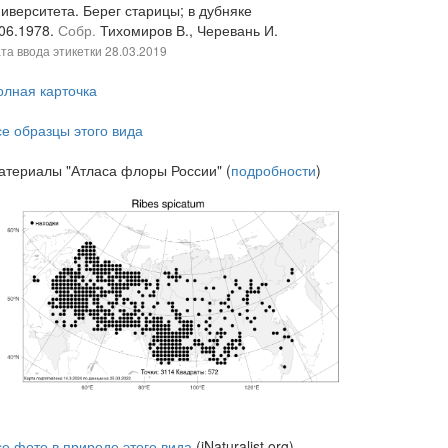
иверситета. Берег старицы; в дубняке
.06.1978.
Собр.
Тихомиров В., Черевань И.
та ввода этикетки
28.03.2019
олная карточка
се образцы этого вида
атериалы "Атласа флоры России" (
подробности
)
се фото в природе этого вида
(iNaturalist.org)