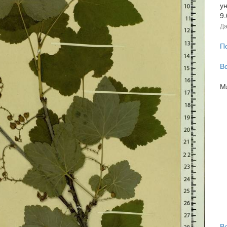
ун
9
Да
П
В
М
В