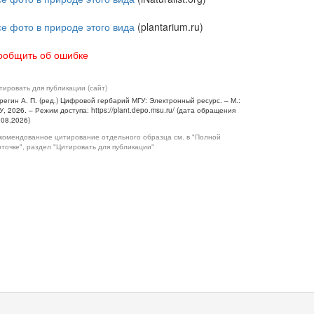
се фото в природе этого вида
(plantarium.ru)
ообщить об ошибке
тировать для публикации (сайт)
регин А. П. (ред.) Цифровой гербарий МГУ: Электронный ресурс. – М.:
У, 2026. – Режим доступа: https://plant.depo.msu.ru/ (дата обращения
.08.2026)
комендованное цитирование отдельного образца см. в "Полной
рточке", раздел "Цитировать для публикации"