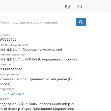
RU
EN
рихкод
W0383156
звание в коллекции
ibes spicatum (Смородина колосистая)
инятое название
ibes spicatum E.Robson (Смородина колосистая)
мейство
ossulariaceae
йонирование
осточная Европа, Средневолжский район (E8)
оссия)
опривязка
,2885, 45,8405
икетка
ордовская АССР, Большеберезниковский р-он.
евый берег р. Суры. Биостанция Мордовского