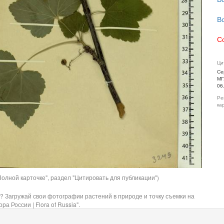
В
С
Ци
Се
МГ
06
Ре
ка
олной карточке", раздел "Цитировать для публикации")
? Загружай свои фотографии растений в природе и точку съемки на
ра России | Flora of Russia".