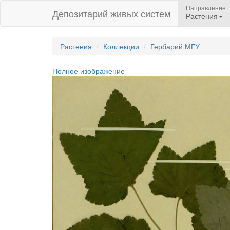
Направление
Депозитарий живых систем
Растения
Растения
Коллекции
Гербарий МГУ
Полное изображение