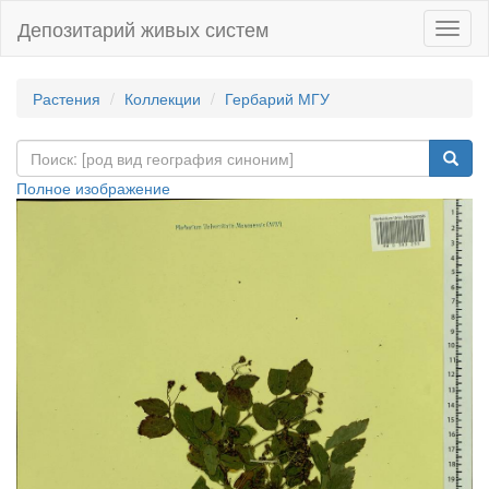
Депозитарий живых систем
Навиг
Растения
Коллекции
Гербарий МГУ
Полное изображение