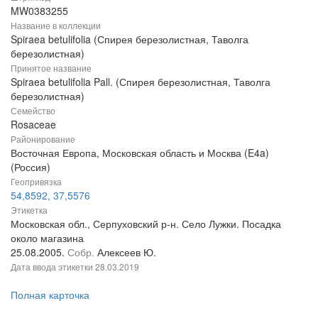
MW0383255
Название в коллекции
Spiraea betulifolia (Спирея березолистная, Таволга
березолистная)
Принятое название
Spiraea betulifolia Pall. (Спирея березолистная, Таволга
березолистная)
Семейство
Rosaceae
Районирование
Восточная Европа, Московская область и Москва (E4a)
(Россия)
Геопривязка
54,8592, 37,5576
Этикетка
Московская обл., Серпуховский р-н. Село Лужки. Посадка
около магазина
25.08.2005.
Собр.
Алексеев Ю.
Дата ввода этикетки
28.03.2019
Полная карточка