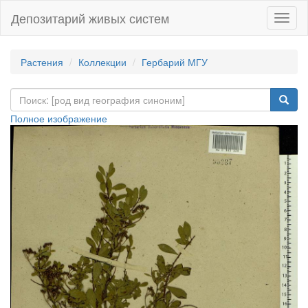
Депозитарий живых систем
Навиг
Растения
Коллекции
Гербарий МГУ
Полное изображение