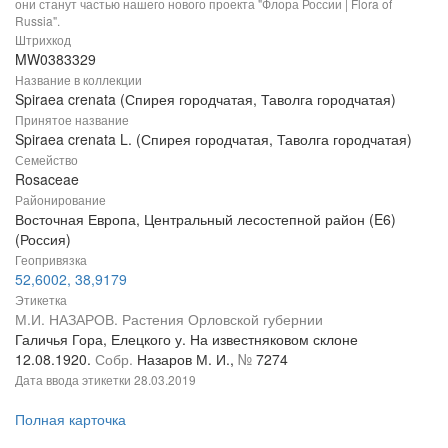
они станут частью нашего нового проекта "Флора России | Flora of
Russia".
Штрихкод
MW0383329
Название в коллекции
Spiraea crenata (Спирея городчатая, Таволга городчатая)
Принятое название
Spiraea crenata L. (Спирея городчатая, Таволга городчатая)
Семейство
Rosaceae
Районирование
Восточная Европа, Центральный лесостепной район (E6)
(Россия)
Геопривязка
52,6002, 38,9179
Этикетка
М.И. НАЗАРОВ. Растения Орловской губернии
Галичья Гора, Елецкого у. На известняковом склоне
12.08.1920.
Собр.
Назаров М. И.,
№
7274
Дата ввода этикетки
28.03.2019
Полная карточка