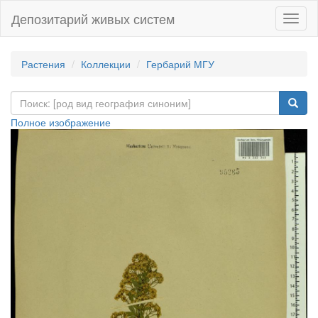
Депозитарий живых систем
Навиг
Растения
Коллекции
Гербарий МГУ
Полное изображение