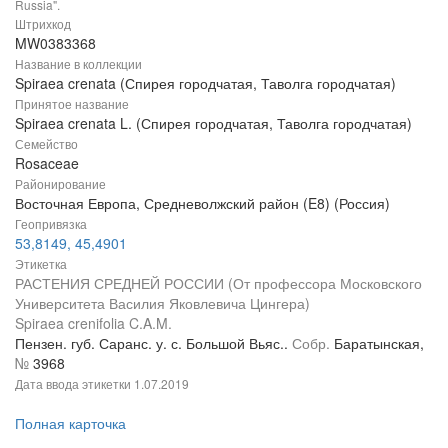
Russia".
Штрихкод
MW0383368
Название в коллекции
Spiraea crenata (Спирея городчатая, Таволга городчатая)
Принятое название
Spiraea crenata L. (Спирея городчатая, Таволга городчатая)
Семейство
Rosaceae
Районирование
Восточная Европа, Средневолжский район (E8) (Россия)
Геопривязка
53,8149, 45,4901
Этикетка
РАСТЕНИЯ СРЕДНЕЙ РОССИИ (От профессора Московского
Университета Василия Яковлевича Цингера)
Spiraea crenifolia C.A.M.
Пензен. губ. Саранс. у. с. Большой Вьяс..
Собр.
Баратынская,
№
3968
Дата ввода этикетки
1.07.2019
Полная карточка