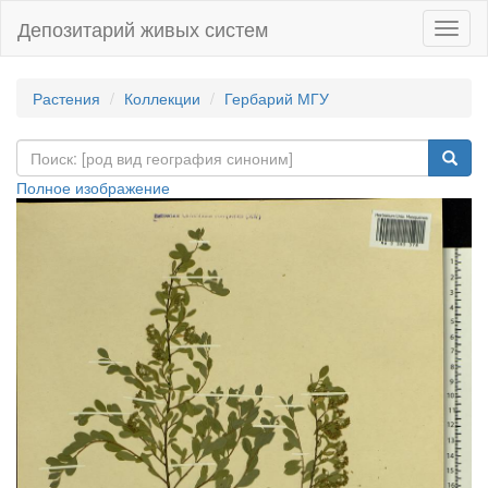
Депозитарий живых систем
Навиг
Растения
Коллекции
Гербарий МГУ
Полное изображение