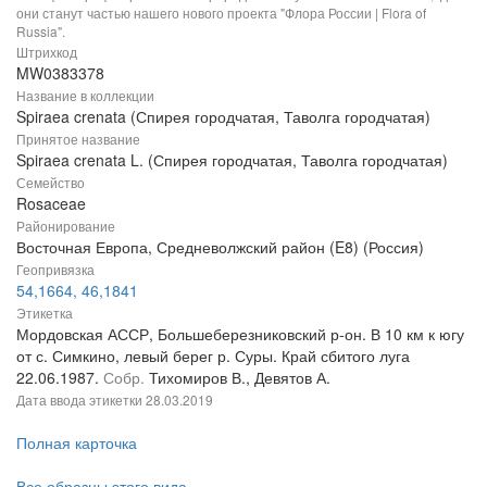
они станут частью нашего нового проекта "Флора России | Flora of
Russia".
Штрихкод
MW0383378
Название в коллекции
Spiraea crenata (Спирея городчатая, Таволга городчатая)
Принятое название
Spiraea crenata L. (Спирея городчатая, Таволга городчатая)
Семейство
Rosaceae
Районирование
Восточная Европа, Средневолжский район (E8) (Россия)
Геопривязка
54,1664, 46,1841
Этикетка
Мордовская АССР, Большеберезниковский р-он. В 10 км к югу
от с. Симкино, левый берег р. Суры. Край сбитого луга
22.06.1987.
Собр.
Тихомиров В., Девятов А.
Дата ввода этикетки
28.03.2019
Полная карточка
Все образцы этого вида