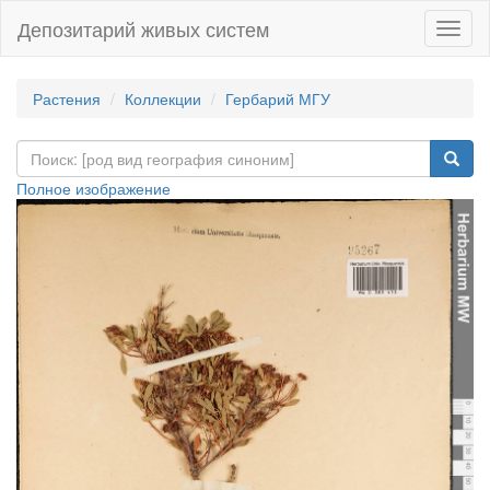
Депозитарий живых систем
Навиг
Растения
Коллекции
Гербарий МГУ
Полное изображение