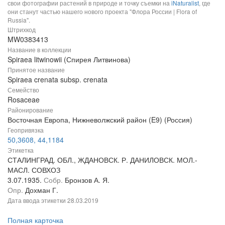
свои фотографии растений в природе и точку съемки на
iNaturalist
, где
они станут частью нашего нового проекта "Флора России | Flora of
Russia".
Штрихкод
MW0383413
Название в коллекции
Spiraea litwinowii (Спирея Литвинова)
Принятое название
Spiraea crenata subsp. crenata
Семейство
Rosaceae
Районирование
Восточная Европа, Нижневолжский район (E9) (Россия)
Геопривязка
50,3608, 44,1184
Этикетка
СТАЛИНГРАД. ОБЛ., ЖДАНОВСК. Р. ДАНИЛОВСК. МОЛ.-
МАСЛ. СОВХОЗ
3.07.1935.
Собр.
Бронзов А. Я.
Опр.
Дохман Г.
Дата ввода этикетки
28.03.2019
Полная карточка