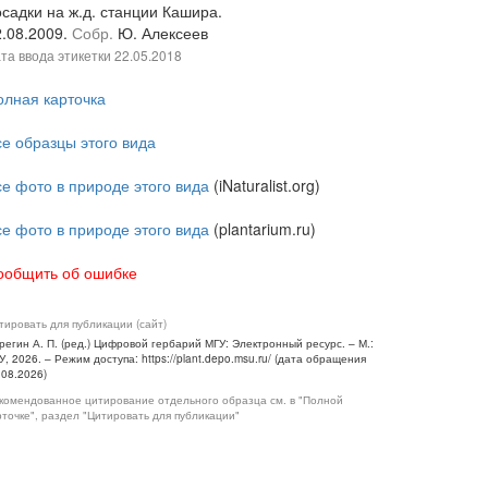
осадки на ж.д. станции Кашира.
2.08.2009.
Собр.
Ю. Алексеев
та ввода этикетки
22.05.2018
олная карточка
се образцы этого вида
се фото в природе этого вида
(iNaturalist.org)
се фото в природе этого вида
(plantarium.ru)
ообщить об ошибке
тировать для публикации (сайт)
регин А. П. (ред.) Цифровой гербарий МГУ: Электронный ресурс. – М.:
У, 2026. – Режим доступа: https://plant.depo.msu.ru/ (дата обращения
.08.2026)
комендованное цитирование отдельного образца см. в "Полной
рточке", раздел "Цитировать для публикации"