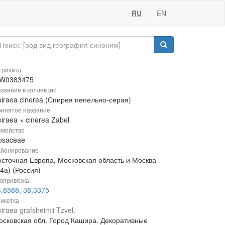
RU
EN
рихкод
W0383475
звание в коллекции
piraea cinerea (Спирея пепельно-серая)
инятое название
iraea × cinerea Zabel
мейство
osaceae
йонирование
осточная Европа, Московская область и Москва
4a) (Россия)
опривязка
,8588, 38,3375
икетка
iraea grafsheimii Tzvel.
осковская обл. Город Кашира. Декоративные