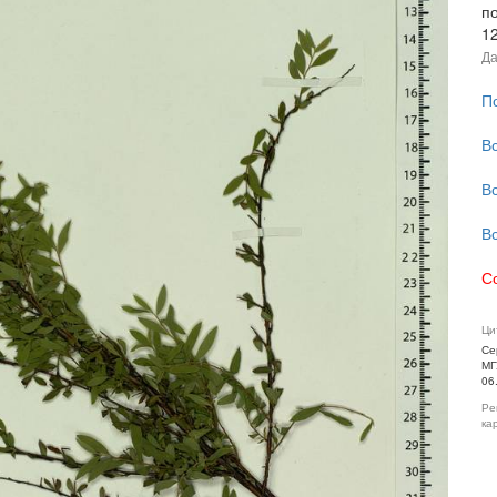
п
1
Да
П
В
В
В
С
Ци
Се
МГ
06
Ре
ка