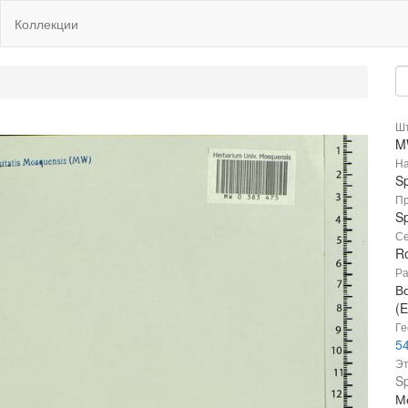
Коллекции
Шт
M
На
S
Пр
Sp
Се
R
Ра
В
(E
Ге
54
Эт
Sp
М