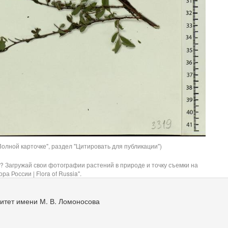
олной карточке", раздел "Цитировать для публикации")
? Загружай свои фотографии растений в природе и точку съемки на
ра России | Flora of Russia".
итет имени М. В. Ломоносова