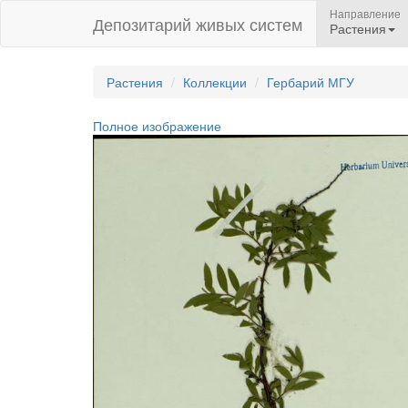
Направление
Депозитарий живых систем
Растения
Растения
Коллекции
Гербарий МГУ
Полное изображение