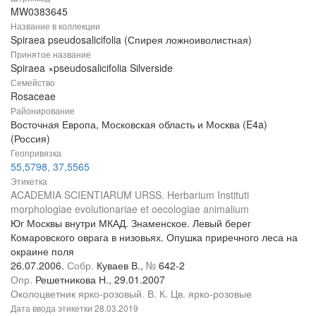
MW0383645
Название в коллекции
Spiraea pseudosalicifolia (Спирея ложноиволистная)
Принятое название
Spiraea ×pseudosalicifolia Silverside
Семейство
Rosaceae
Районирование
Восточная Европа, Московская область и Москва (E4a)
(Россия)
Геопривязка
55,5798, 37,5565
Этикетка
ACADEMIA SCIENTIARUM URSS. Herbarium Instituti
morphologiae evolutionariae et oecologiae animalium
Юг Москвы внутри МКАД. Знаменское. Левый берег
Комаровского оврага в низовьях. Опушка приречного леса на
окраине поля
26.07.2006.
Собр.
Куваев В.,
№
642-2
Опр.
Решетникова Н., 29.01.2007
Околоцветник ярко-розовый. В. К. Цв. ярко-розовые
Дата ввода этикетки
28.03.2019