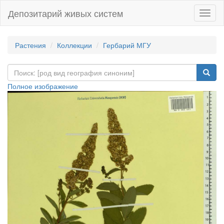
Депозитарий живых систем
Навиг
Растения
Коллекции
Гербарий МГУ
Полное изображение