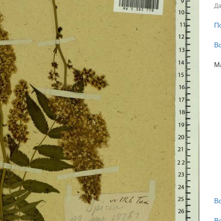
Да
П
В
М
В
В