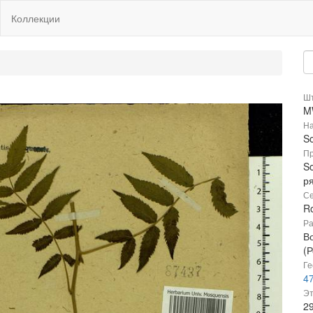
Коллекции
Шт
M
На
So
Пр
So
р
Се
R
Ра
В
(Р
Ге
47
Эт
2