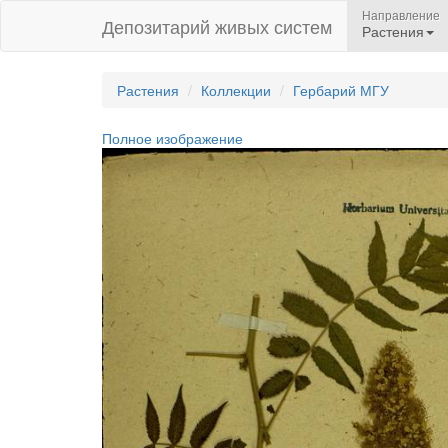
Направление
Депозитарий живых систем
Растения
Растения
Коллекции
Гербарий МГУ
Полное изображение