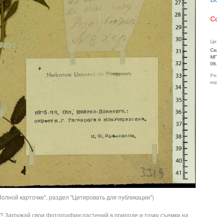
С
Ци
Се
МГ
06
Ре
ка
олной карточке", раздел "Цитировать для публикации")
? Загружай свои фотографии растений в природе и точку съемки на