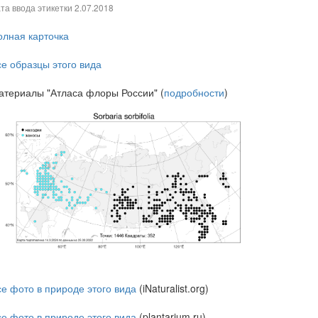
та ввода этикетки
2.07.2018
олная карточка
се образцы этого вида
атериалы "Атласа флоры России" (
подробности
)
се фото в природе этого вида
(iNaturalist.org)
се фото в природе этого вида
(plantarium.ru)