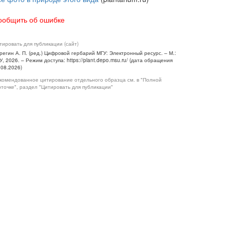
ообщить об ошибке
тировать для публикации (сайт)
регин А. П. (ред.) Цифровой гербарий МГУ: Электронный ресурс. – М.:
У, 2026. – Режим доступа: https://plant.depo.msu.ru/ (дата обращения
.08.2026)
комендованное цитирование отдельного образца см. в "Полной
рточке", раздел "Цитировать для публикации"