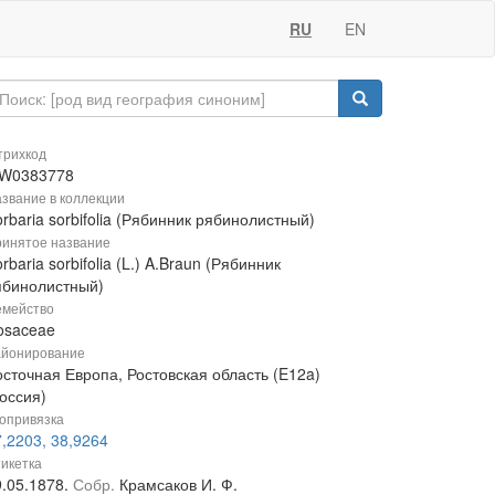
RU
EN
рихкод
W0383778
звание в коллекции
rbaria sorbifolia (Рябинник рябинолистный)
инятое название
rbaria sorbifolia (L.) A.Braun (Рябинник
ябинолистный)
мейство
osaceae
йонирование
осточная Европа, Ростовская область (E12a)
оссия)
опривязка
,2203, 38,9264
икетка
9.05.1878.
Собр.
Крамсаков И. Ф.